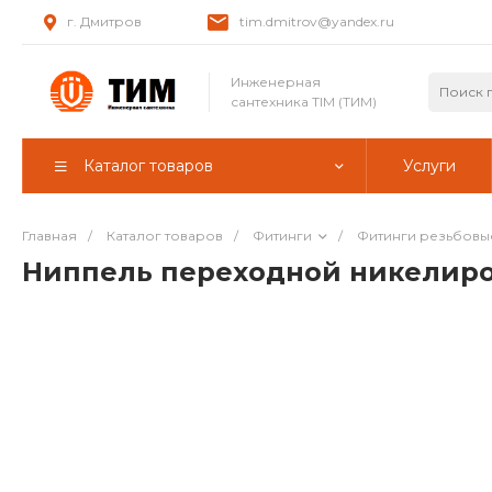
г. Дмитров
tim.dmitrov@yandex.ru
Инженерная
сантехника TIM (ТИМ)
Каталог товаров
Услуги
Главная
/
Каталог товаров
/
Фитинги
/
Фитинги резьбовы
Ниппель переходной никелиров