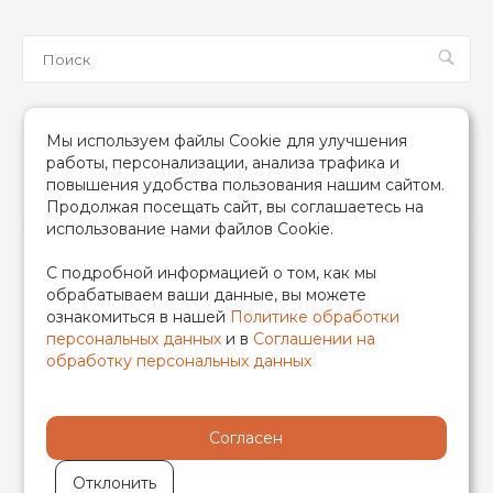
Мы в соцсетях
Мы используем файлы Cookie для улучшения
работы, персонализации, анализа трафика и
повышения удобства пользования нашим сайтом.
Продолжая посещать сайт, вы соглашаетесь на
использование нами файлов Cookie.
2026 © TIM (ТИМ) Инженерная сантехника, Все права
С подробной информацией о том, как мы
защищены
обрабатываем ваши данные, вы можете
ИП Гончаренко Надежда Николаевна
ознакомиться в нашей
Политике обработки
500708528433/319500700011740
персональных данных
и в
Соглашении на
обработку персональных данных
Согласен
Отклонить