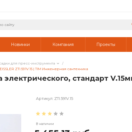
Новинки
Компания
Проекты
садки для пресс-инструмента
/
ISSLER ZTI.591V.15 | TIM Инженерная сантехника
электрического, стандарт V.15мм 
Артикул:
ZTI.591V.15
В наличии