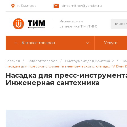
г. Дмитров
tim.dmitrov@yandex.ru
Инженерная
сантехника TIM (ТИМ)
Каталог товаров
Услуги
Главная
/
Каталог товаров
/
Инструмент для монтажа
/
На
Насадка для пресс-инструмента электрического, стандарт V.15мм ZE
Насадка для пресс-инструмента 
Инженерная сантехника