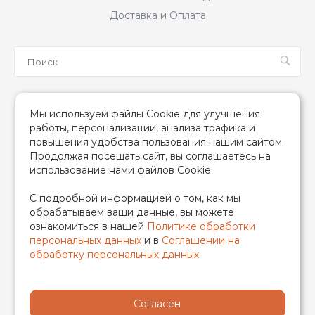
Доставка и Оплата
Мы в соцсетях
Мы используем файлы Cookie для улучшения
работы, персонализации, анализа трафика и
повышения удобства пользования нашим сайтом.
Продолжая посещать сайт, вы соглашаетесь на
использование нами файлов Cookie.
2026 © TIM (ТИМ) Инженерная сантехника, Все права
С подробной информацией о том, как мы
защищены
обрабатываем ваши данные, вы можете
ИП Гончаренко Надежда Николаевна
ознакомиться в нашей
Политике обработки
500708528433/319500700011740
персональных данных
и в
Соглашении на
обработку персональных данных
Согласен