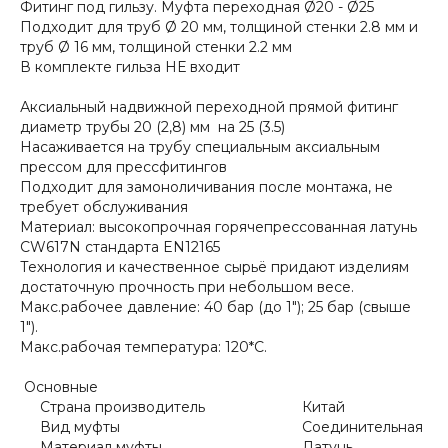
Фитинг под гильзу. Муфта переходная Ø20 - Ø25
Подходит для труб Ø 20 мм, толщиной стенки 2.8 мм и
труб Ø 16 мм, толщиной стенки 2.2 мм
В комплекте гильза НЕ входит
Аксиальный надвижной переходной прямой фитинг
диаметр трубы 20 (2,8) мм на 25 (3.5)
Насаживается на трубу специальным аксиальным
прессом для прессфитингов
Подходит для замоноличивания после монтажа, не
требует обслуживания
Материал: высокопрочная горячепрессованная латунь
CW617N стандарта EN12165
Технология и качественное сырьё придают изделиям
достаточную прочность при небольшом весе.
Макс.рабочее давление: 40 бар (до 1"); 25 бар (свыше
1").
Макс.рабочая температура: 120*С.
Основные
Страна производитель
Китай
Вид муфты
Соединительная
Материал муфты
Латунь