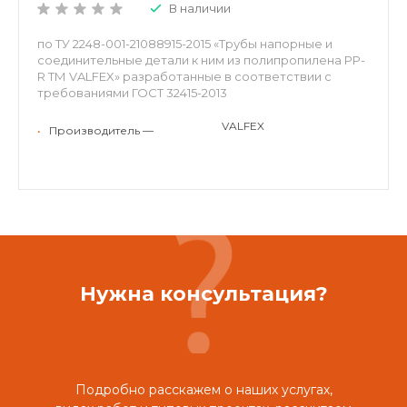
В наличии
по ТУ 2248-001-21088915-2015 «Трубы напорные и
соединительные детали к ним из полипропилена PP-
R ТМ VALFEX» разработанные в соответствии с
требованиями ГОСТ 32415-2013
VALFEX
•
Производитель —
Нужна консультация?
Подробно расскажем о наших услугах,