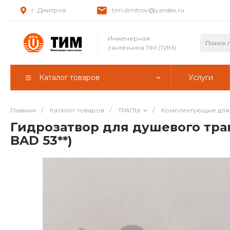
г. Дмитров
tim.dmitrov@yandex.ru
Инженерная
сантехника TIM (ТИМ)
Каталог товаров
Услуги
Главная
/
Каталог товаров
/
ТРАПЫ
/
Комплектующие для 
Гидрозатвор для душевого тра
BAD 53**)