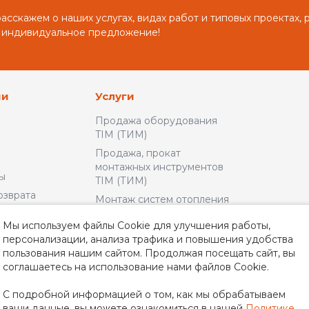
сскажем о наших услугах, видах работ и типовых проектах, 
 индивидуальное предложение!
ии
Услуги
Продажа оборудования
TIM (ТИМ)
Продажа, прокат
монтажных инструментов
ы
TIM (ТИМ)
озврата
Монтаж систем отопления
и водоснабжения
льское
Мы используем файлы Cookie для улучшения работы,
Доставка и Оплата
персонализации, анализа трафика и повышения удобства
пользования нашим сайтом. Продолжая посещать сайт, вы
альности
соглашаетесь на использование нами файлов Cookie.
неры
С подробной информацией о том, как мы обрабатываем
ваши данные, вы можете ознакомиться в нашей
Политике