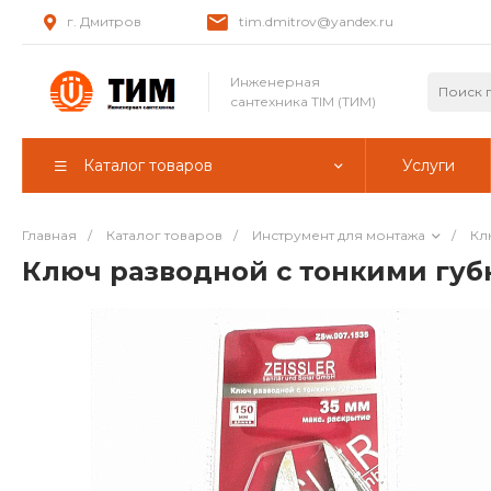
г. Дмитров
tim.dmitrov@yandex.ru
Инженерная
сантехника TIM (ТИМ)
Каталог товаров
Услуги
Главная
/
Каталог товаров
/
Инструмент для монтажа
/
Кл
Ключ разводной с тонкими губка