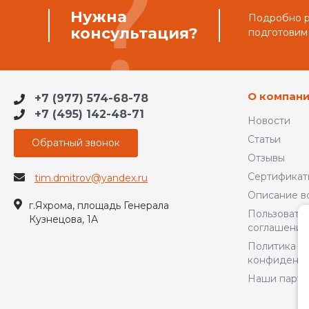
Нужна
Подробно ра
консультация?
подготовим
О компан
+7 (977) 574-68-78
+7 (495) 142-48-71
Новости
Статьи
Обратный звонок
Отзывы
Сертификат
tim.dmitrov@yandex.ru
Описание в
г.Яхрома, площадь Генерала
Пользовате
Кузнецова, 1А
соглашение
Политика
конфиденци
Наши парт