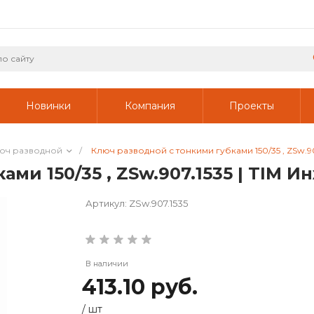
Новинки
Компания
Проекты
юч разводной
/
Ключ разводной с тонкими губками 150/35 , ZSw.9
ми 150/35 , ZSw.907.1535 | TIM 
Артикул:
ZSw.907.1535
В наличии
413.10 руб.
/
шт