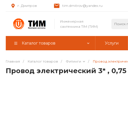
г. Дмитров
tim.dmitrov@yandex.ru
Инженерная
сантехника TIM (ТИМ)
Каталог товаров
Услуги
Главная
/
Каталог товаров
/
Фитинги
/
Провод электрическ
Провод электрический 3* , 0,7