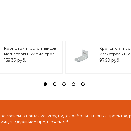
Кронштейн настенный для
Кронштейн нас
магистральных фильтров
магистральных
10 BB/ 20BB, арт.ZSm.2002
10 SL, арт.ZSm.2
159.33 руб.
97.50 руб.
сскажем о наших услугах, видах работ и типовых проектах, 
 индивидуальное предложение!