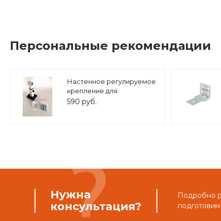
Персональные рекомендации
Настенное регулируемое
крепление для
расширительного бака (8-
590 руб.
25 л.) 3/4" белое, ASKON
Нужна
Подробно ра
консультация?
подготовим