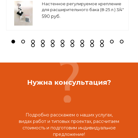
Настенное регулируемое крепление
для расширительного бака (8-25 л.) 3/4"
белое, ASKON
590 руб.
Нужна консультация?
Подробно расскажем о наших услугах,
видах работ и типовых проектах, рассчитаем
стоимость и подготовим индивидуальное
предложение!