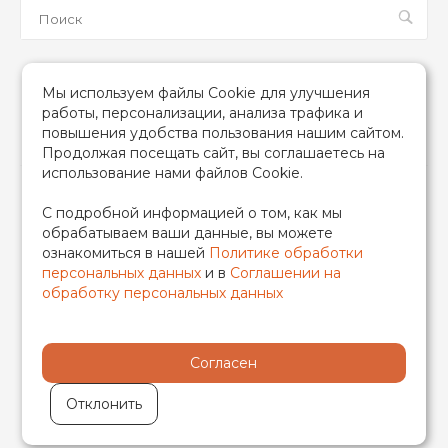
Мы в соцсетях
Мы используем файлы Cookie для улучшения
работы, персонализации, анализа трафика и
повышения удобства пользования нашим сайтом.
Продолжая посещать сайт, вы соглашаетесь на
использование нами файлов Cookie.
2026 © TIM (ТИМ) Инженерная сантехника, Все права
С подробной информацией о том, как мы
защищены
обрабатываем ваши данные, вы можете
ИП Гончаренко Надежда Николаевна
ознакомиться в нашей
Политике обработки
500708528433/319500700011740
персональных данных
и в
Соглашении на
обработку персональных данных
Согласен
Отклонить