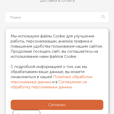
Доставка и Оплата
Мы в соцсетях
Мы используем файлы Cookie для улучшения
работы, персонализации, анализа трафика и
повышения удобства пользования нашим сайтом.
Продолжая посещать сайт, вы соглашаетесь на
использование нами файлов Cookie.
2026 © TIM (ТИМ) Инженерная сантехника, Все права
С подробной информацией о том, как мы
защищены
обрабатываем ваши данные, вы можете
ИП Гончаренко Надежда Николаевна
ознакомиться в нашей
Политике обработки
500708528433/319500700011740
персональных данных
и в
Соглашении на
обработку персональных данных
Согласен