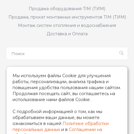
Продажа оборудования TIM (ТИМ)
Продажа, прокат монтажных инструментов TIM (ТИМ)
Монтаж систем отопления и водоснабжения
Доставка и Оплата
Мы в соцсетях
Мы используем файлы Cookie для улучшения
работы, персонализации, анализа трафика и
повышения удобства пользования нашим сайтом.
Продолжая посещать сайт, вы соглашаетесь на
использование нами файлов Cookie.
2026 © TIM (ТИМ) Инженерная сантехника, Все права
С подробной информацией о том, как мы
защищены
обрабатываем ваши данные, вы можете
ИП Гончаренко Надежда Николаевна
ознакомиться в нашей
Политике обработки
500708528433/319500700011740
персональных данных
и в
Соглашении на