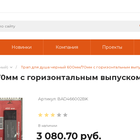
Новинки
Компания
Проекты
ный)
/
Трап для душа черный 600мм/70мм с горизонтальным вып
0мм с горизонтальным выпуском 
Артикул:
BAD466002BK
В наличии
3 080.70 руб.