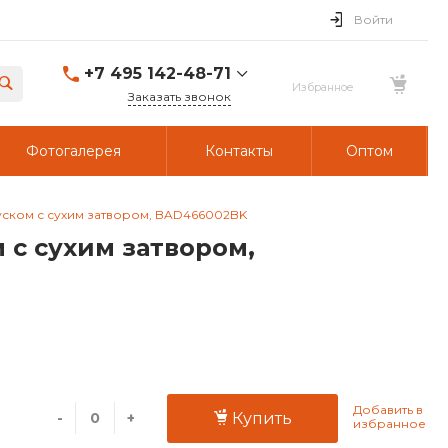
Войти
+7 495 142-48-71
Заказать звонок
Фотогалерея
Контакты
Оптом
уском с сухим затвором, BAD466002BK
с сухим затвором,
-
+
Купить