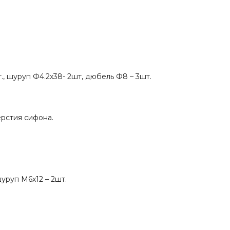
., шуруп Ф4.2х38- 2шт, дюбель Ф8 – 3шт.
ерстия сифона.
уруп М6х12 – 2шт.