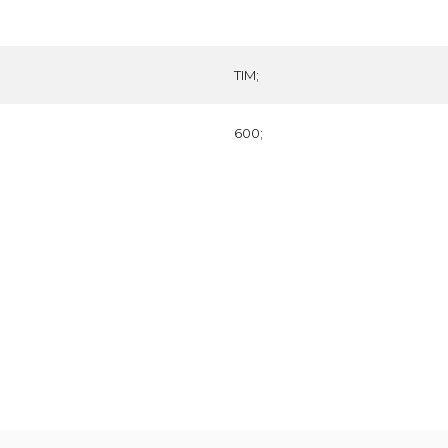
TIM;
600;