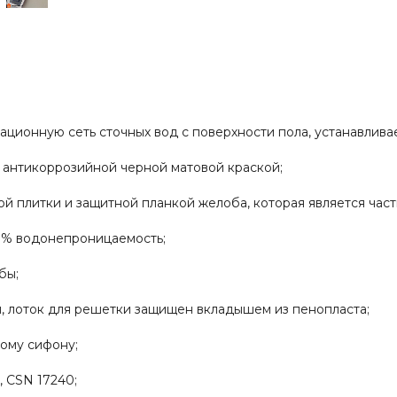
зационную сеть сточных вод с поверхности пола, устанавлив
антикоррозийной черной матовой краской;
ой плитки и защитной планкой желоба, которая является час
00% водонепроницаемость;
бы;
, лоток для решетки защищен вкладышем из пенопласта;
ному сифону;
, CSN 17240;