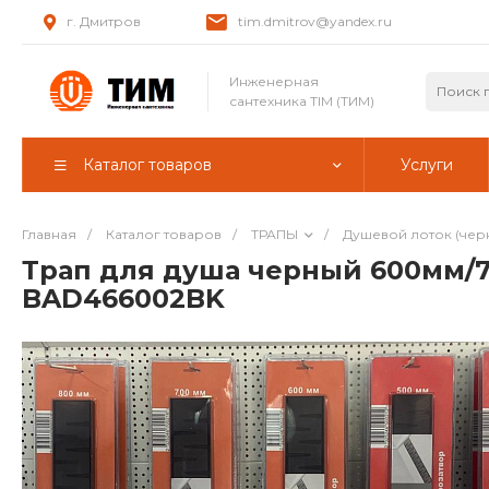
г. Дмитров
tim.dmitrov@yandex.ru
Инженерная
сантехника TIM (ТИМ)
Каталог товаров
Услуги
Главная
/
Каталог товаров
/
ТРАПЫ
/
Душевой лоток (чер
Трап для душа черный 600мм/7
BAD466002BK