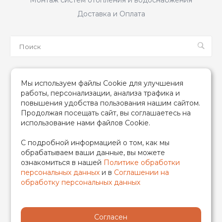
Монтаж систем отопления и водоснабжения
Доставка и Оплата
Мы в соцсетях
Мы используем файлы Cookie для улучшения
работы, персонализации, анализа трафика и
повышения удобства пользования нашим сайтом.
Продолжая посещать сайт, вы соглашаетесь на
использование нами файлов Cookie.
2026 © TIM (ТИМ) Инженерная сантехника, Все права
С подробной информацией о том, как мы
защищены
обрабатываем ваши данные, вы можете
ИП Гончаренко Надежда Николаевна
ознакомиться в нашей
Политике обработки
500708528433/319500700011740
персональных данных
и в
Соглашении на
обработку персональных данных
Согласен