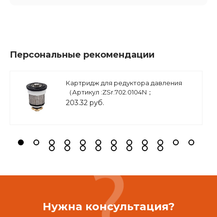
Персональные рекомендации
Картридж для редуктора давления
（Артикул :ZSr.702.0104N；
ZSr.702.0105N ), арт.ZSr.700.0201
203.32 руб.
Нужна консультация?