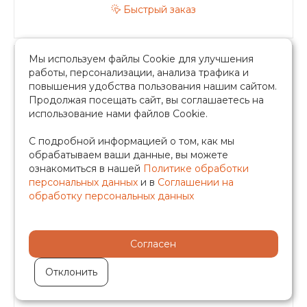
Быстрый заказ
Мы используем файлы Cookie для улучшения
работы, персонализации, анализа трафика и
повышения удобства пользования нашим сайтом.
Продолжая посещать сайт, вы соглашаетесь на
использование нами файлов Cookie.
Гибкая подводка для смесителя в оплетке
с ПВХ покрытием 1/2" внутренняя - M10
С подробной информацией о том, как мы
(пара) C68-10
обрабатываем ваши данные, вы можете
ознакомиться в нашей
Политике обработки
персональных данных
и в
Соглашении на
В наличии
обработку персональных данных
Согласен
359.55 руб.
Отклонить
-
+