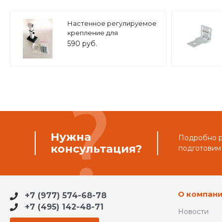
Настенное регулируемое
крепление для
расширительного бака (8-
590 руб.
25 л.) 3/4" белое, ASKON
Нужна
Подробно ра
консультация?
подготовим
О компан
+7 (977) 574-68-78
+7 (495) 142-48-71
Новости