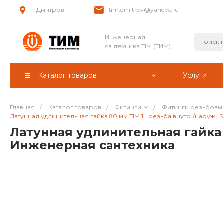
г. Дмитров
tim.dmitrov@yandex.ru
Инженерная
сантехника TIM (ТИМ)
Каталог товаров
Услуги
Главная
/
Каталог товаров
/
Фитинги
/
Фитинги резьбовы
Латунная удлинительная гайка 80 мм TIM 1", резьба внутр./наруж.
Латунная удлинительная гайка 8
Инженерная сантехника