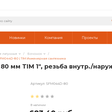
Новинки
Компания
Проекты
е латунные
/
Бочонок
/
, SFM044D-80 | TIM Инженерная сантехника
0 мм TIM 1", резьба внутр./наруж
Артикул:
SFM044D-80
В наличии