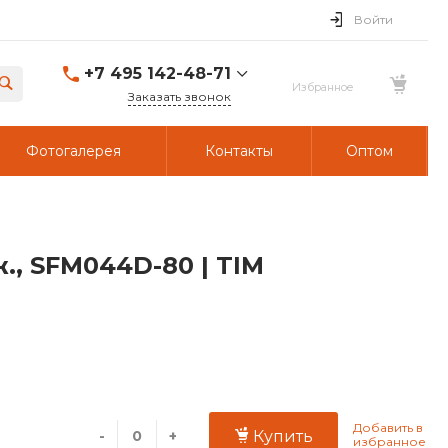
Войти
+7 495 142-48-71
Заказать звонок
Фотогалерея
Контакты
Оптом
., SFM044D-80 | TIM
-
+
Купить