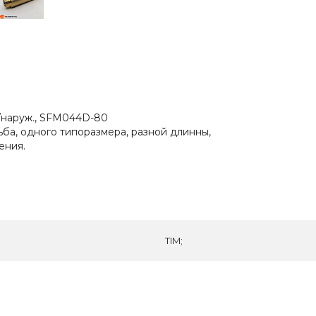
./наруж., SFM044D-80
ба, одного типоразмера, разной длинны,
ения.
TIM;