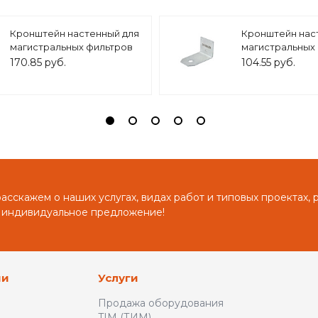
Кронштейн настенный для
Кронштейн нас
магистральных фильтров
магистральных
10 BB/ 20BB, арт.ZSm.2002
10 SL, арт.ZSm.2
170.85 руб.
104.55 руб.
сскажем о наших услугах, видах работ и типовых проектах, 
 индивидуальное предложение!
ии
Услуги
Продажа оборудования
TIM (ТИМ)