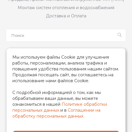
Монтаж систем отопления и водоснабжения
Доставка и Оплата
Мы в соцсетях
Мы используем файлы Cookie для улучшения
работы, персонализации, анализа трафика и
повышения удобства пользования нашим сайтом.
Продолжая посещать сайт, вы соглашаетесь на
использование нами файлов Cookie.
2026 © TIM (ТИМ) Инженерная сантехника, Все права
С подробной информацией о том, как мы
защищены
обрабатываем ваши данные, вы можете
ИП Гончаренко Надежда Николаевна
ознакомиться в нашей
Политике обработки
500708528433/319500700011740
персональных данных
и в
Соглашении на
обработку персональных данных