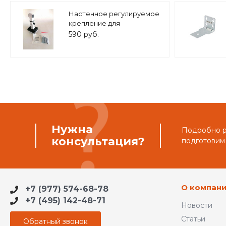
Настенное регулируемое
крепление для
расширительного бака (8-
590 руб.
25 л.) 3/4" белое, ASKON
Нужна
Подробно ра
консультация?
подготовим
О компан
+7 (977) 574-68-78
+7 (495) 142-48-71
Новости
Статьи
Обратный звонок