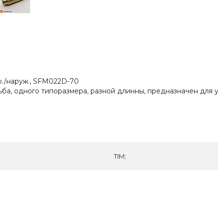
тр./наруж., SFM022D-70
ьба, одного типоразмера, разной длинны, предназначен для
TIM;