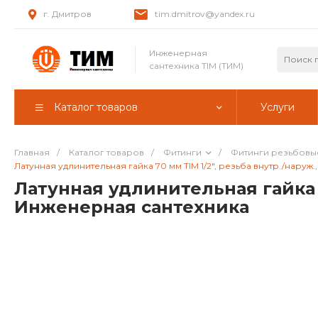
г. Дмитров
tim.dmitrov@yandex.ru
Инженерная
сантехника TIM (ТИМ)
Каталог товаров
Услуги
Главная
/
Каталог товаров
/
Фитинги
/
Фитинги резьбовы
Латунная удлинительная гайка 70 мм TIM 1/2", резьба внутр./наруж
Латунная удлинительная гайка 7
Инженерная сантехника