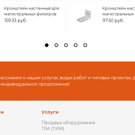
Кронштейн настенный для
Кронштейн нас
магистральных фильтров
магистральных
10 BB/ 20BB, арт.ZSm.2002
10 SL, арт.ZSm.2
159.33 руб.
97.50 руб.
сскажем о наших услугах, видах работ и типовых проектах, 
 индивидуальное предложение!
ии
Услуги
Продажа оборудования
TIM (ТИМ)