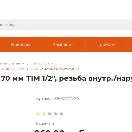
Новинки
Компания
Проекты
е латунные
/
Бочонок
/
., SFM022D-70 | TIM Инженерная сантехника
0 мм TIM 1/2", резьба внутр./нар
Артикул:
SFM022D-70
В наличии