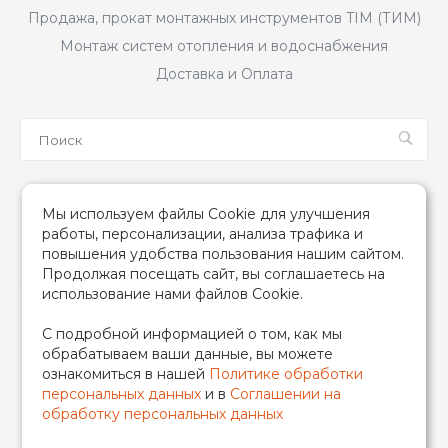
Продажа, прокат монтажных инструментов TIM (ТИМ)
Монтаж систем отопления и водоснабжения
Доставка и Оплата
Мы в соцсетях
Мы используем файлы Cookie для улучшения
работы, персонализации, анализа трафика и
повышения удобства пользования нашим сайтом.
Продолжая посещать сайт, вы соглашаетесь на
использование нами файлов Cookie.
2026 © TIM (ТИМ) Инженерная сантехника, Все права
С подробной информацией о том, как мы
защищены
обрабатываем ваши данные, вы можете
ИП Гончаренко Надежда Николаевна
ознакомиться в нашей
Политике обработки
500708528433/319500700011740
персональных данных
и в
Соглашении на
обработку персональных данных