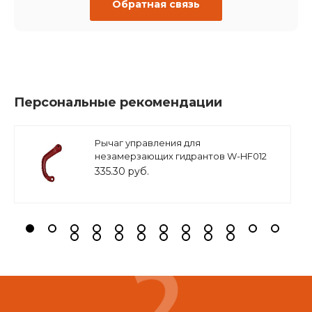
Обратная связь
Персональные рекомендации
Рычаг управления для
незамерзающих гидрантов W-HF012
(арт. W-HL01) / Запчасть для
335.30 руб.
водоразборной колонки