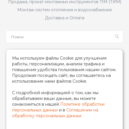
Продажа, прокат монтажных инструментов TIM (ТИМ)
Монтаж систем отопления и водоснабжения
Доставка и Оплата
Мы в соцсетях
Мы используем файлы Cookie для улучшения
работы, персонализации, анализа трафика и
повышения удобства пользования нашим сайтом.
Продолжая посещать сайт, вы соглашаетесь на
использование нами файлов Cookie.
2026 © TIM (ТИМ) Инженерная сантехника, Все права
С подробной информацией о том, как мы
защищены
обрабатываем ваши данные, вы можете
ИП Гончаренко Надежда Николаевна
ознакомиться в нашей
Политике обработки
500708528433/319500700011740
персональных данных
и в
Соглашении на
обработку персональных данных