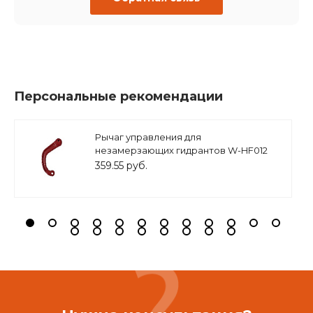
Персональные рекомендации
Рычаг управления для
незамерзающих гидрантов W-HF012
(арт. W-HL01) / Запчасть для
359.55 руб.
водоразборной колонки