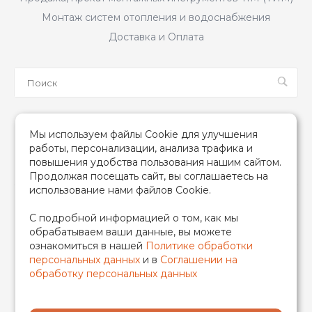
Монтаж систем отопления и водоснабжения
Доставка и Оплата
Мы в соцсетях
Мы используем файлы Cookie для улучшения
работы, персонализации, анализа трафика и
повышения удобства пользования нашим сайтом.
Продолжая посещать сайт, вы соглашаетесь на
использование нами файлов Cookie.
2026 © TIM (ТИМ) Инженерная сантехника, Все права
С подробной информацией о том, как мы
защищены
обрабатываем ваши данные, вы можете
ИП Гончаренко Надежда Николаевна
ознакомиться в нашей
Политике обработки
500708528433/319500700011740
персональных данных
и в
Соглашении на
обработку персональных данных