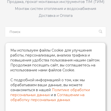
Продажа, прокат монтажных инструментов TIM (ТИМ)
Монтаж систем отопления и водоснабжения
Доставка и Оплата
Мы в соцсетях
Мы используем файлы Cookie для улучшения
работы, персонализации, анализа трафика и
повышения удобства пользования нашим сайтом.
Продолжая посещать сайт, вы соглашаетесь на
использование нами файлов Cookie.
2026 © TIM (ТИМ) Инженерная сантехника, Все права
С подробной информацией о том, как мы
защищены
обрабатываем ваши данные, вы можете
ИП Гончаренко Надежда Николаевна
ознакомиться в нашей
Политике обработки
500708528433/319500700011740
персональных данных
и в
Соглашении на
обработку персональных данных