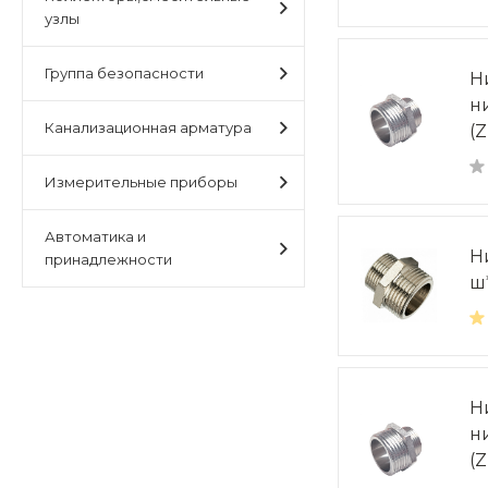
узлы
Группа безопасности
Н
н
Канализационная арматура
(Z
Измерительные приборы
Автоматика и
Н
принадлежности
ш
Н
н
(Z