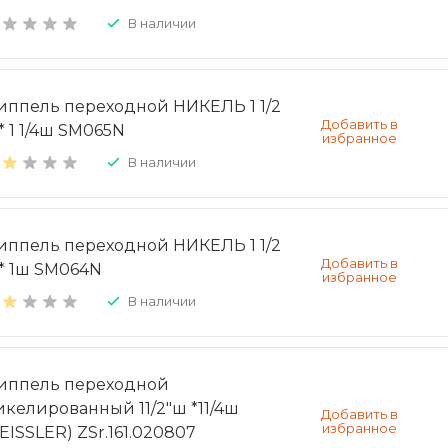
В наличии
иппель переходной НИКЕЛЬ 1 1/2
* 1 1/4ш SM065N
В наличии
иппель переходной НИКЕЛЬ 1 1/2
* 1ш SM064N
В наличии
иппель переходной
икелированный 11/2"ш *11/4ш
ZEISSLER) ZSr.161.020807