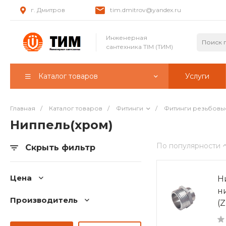
г. Дмитров
tim.dmitrov@yandex.ru
Инженерная
сантехника TIM (ТИМ)
Каталог товаров
Услуги
Главная
/
Каталог товаров
/
Фитинги
/
Фитинги резьбовы
Ниппель(хром)
По популярности
Скрыть фильтр
Цена
Н
н
Производитель
(Z