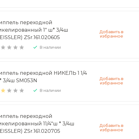
иппель переходной
икелированный 1" ш* 3/4ш
EISSLER) ZSr.161.020605
В наличии
иппель переходной НИКЕЛЬ 1 1/4
* 3/4ш SM053N
В наличии
иппель переходной
икелированный 11/4"ш * 3/4ш
EISSLER) ZSr.161.020705