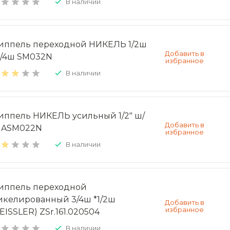
В наличии
иппель переходной НИКЕЛЬ 1/2ш
3/4ш SM032N
В наличии
иппель НИКЕЛЬ усильный 1/2" ш/
 ASM022N
В наличии
иппель переходной
икелированный 3/4ш *1/2ш
EISSLER) ZSr.161.020504
В наличии