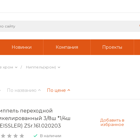
Новинки
Компания
Проекты
е хром
/
Ниппель(хром)
По названию
По цене
иппель переходной
икелированный 3/8ш *1/4ш
EISSLER) ZSr.161.020203
В наличии