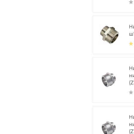
Н
ш
Н
н
(Z
Н
н
(Z