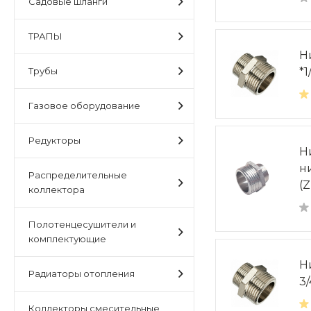
Садовые шланги
ТРАПЫ
Н
Трубы
*
Газовое оборудование
Редукторы
Н
н
Распределительные
(Z
коллектора
Полотенцесушители и
комплектующие
Н
Радиаторы отопления
3
Коллекторы,смесительные