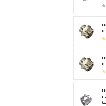
Н
ш
Н
ш
Н
н
(