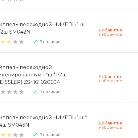
иппель переходной НИКЕЛЬ 1 ш
1/2ш SM042N
В наличии
иппель переходной
икелированный 1 "ш *1/2ш
EISSLER) ZSr.161.020604
В наличии
иппель переходной НИКЕЛЬ 1 ш*
/4ш SM043N
В наличии