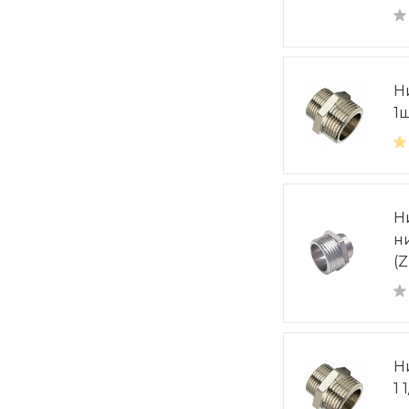
Н
1
Н
н
(Z
Н
1