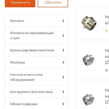
Н
Фитинги
ш
Фитинги из нержавеющей
стали
Краны шаровые и вентили
Н
н
(Z
Фильтры
Насосы и насосное
оборудование
Н
Инструмент для монтажа
н
(Z
Гибкая подводка