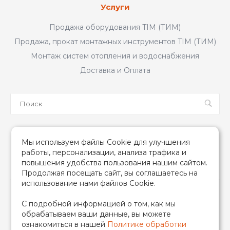
Услуги
Продажа оборудования TIM (ТИМ)
Продажа, прокат монтажных инструментов TIM (ТИМ)
Монтаж систем отопления и водоснабжения
Доставка и Оплата
Мы в соцсетях
Мы используем файлы Cookie для улучшения
работы, персонализации, анализа трафика и
повышения удобства пользования нашим сайтом.
Продолжая посещать сайт, вы соглашаетесь на
использование нами файлов Cookie.
2026 © TIM (ТИМ) Инженерная сантехника, Все права
С подробной информацией о том, как мы
защищены
обрабатываем ваши данные, вы можете
ИП Гончаренко Надежда Николаевна
ознакомиться в нашей
Политике обработки
500708528433/319500700011740