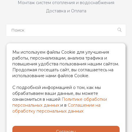
Монтаж систем отопления и водоснабжения
Доставка и Оплата
Мы в соцсетях
Мы используем файлы Cookie для улучшения
работы, персонализации, анализа трафика и
повышения удобства пользования нашим сайтом.
Продолжая посещать сайт, вы соглашаетесь на
использование нами файлов Cookie.
2026 © TIM (ТИМ) Инженерная сантехника, Все права
С подробной информацией о том, как мы
защищены
обрабатываем ваши данные, вы можете
ИП Гончаренко Надежда Николаевна
ознакомиться в нашей
Политике обработки
500708528433/319500700011740
персональных данных
и в
Соглашении на
обработку персональных данных
Согласен