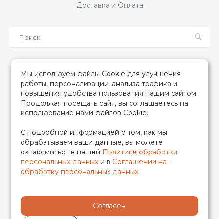
Доставка и Оплата
Мы в соцсетях
Мы используем файлы Cookie для улучшения
работы, персонализации, анализа трафика и
повышения удобства пользования нашим сайтом.
Продолжая посещать сайт, вы соглашаетесь на
использование нами файлов Cookie.
2026 © TIM (ТИМ) Инженерная сантехника, Все права
С подробной информацией о том, как мы
защищены
обрабатываем ваши данные, вы можете
ИП Гончаренко Надежда Николаевна
ознакомиться в нашей
Политике обработки
500708528433/319500700011740
персональных данных
и в
Соглашении на
обработку персональных данных
Согласен