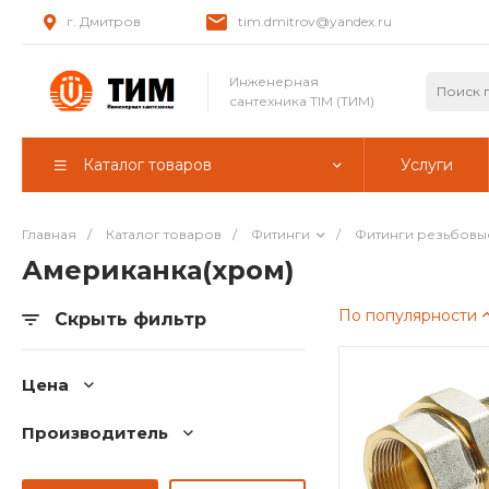
г. Дмитров
tim.dmitrov@yandex.ru
Инженерная
сантехника TIM (ТИМ)
Каталог товаров
Услуги
Главная
/
Каталог товаров
/
Фитинги
/
Фитинги резьбовы
Американка(хром)
По популярности
Скрыть фильтр
Цена
Производитель