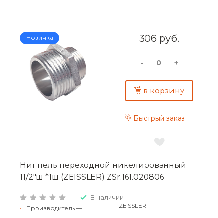
306 руб.
Новинка
-
+
в корзину
Быстрый заказ
Ниппель переходной никелированный
11/2"ш *1ш (ZEISSLER) ZSr.161.020806
В наличии
ZEISSLER
•
Производитель —