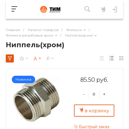
Главная
/
Каталог товаров
/
Фитинги
/
Фитинги резьбовые хром
/
Ниппель(хром)
Ниппель(хром)
85.50 руб.
Новинка
-
+
в корзину
Быстрый заказ