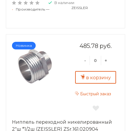
В наличии
ZEISSLER
•
Производитель —
485.78 руб.
Новинка
-
+
в корзину
Быстрый заказ
Ниппель переходной никелированный
2"ш *1/2ш (ZEISSLER) ZSr.161.020904