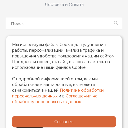
Доставка и Оплата
Мы в соцсетях
Мы используем файлы Cookie для улучшения
работы, персонализации, анализа трафика и
повышения удобства пользования нашим сайтом.
Продолжая посещать сайт, вы соглашаетесь на
использование нами файлов Cookie.
2026 © TIM (ТИМ) Инженерная сантехника, Все права
С подробной информацией о том, как мы
защищены
обрабатываем ваши данные, вы можете
ИП Гончаренко Надежда Николаевна
ознакомиться в нашей
Политике обработки
500708528433/319500700011740
персональных данных
и в
Соглашении на
обработку персональных данных
Согласен