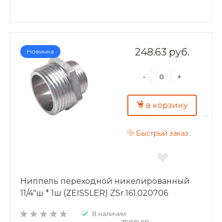
248.63 руб.
Новинка
-
+
в корзину
Быстрый заказ
Ниппель переходной никелированный
11/4"ш * 1ш (ZEISSLER) ZSr.161.020706
В наличии