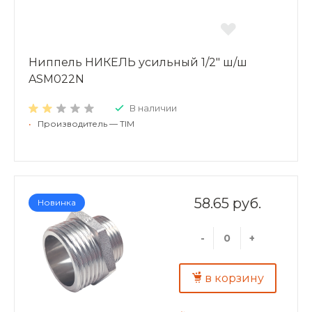
Ниппель НИКЕЛЬ усильный 1/2" ш/ш
ASM022N
В наличии
•
Производитель — TIM
58.65 руб.
Новинка
-
+
в корзину