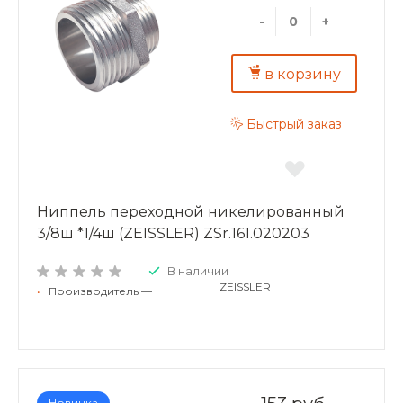
-
+
в корзину
Быстрый заказ
Ниппель переходной никелированный
3/8ш *1/4ш (ZEISSLER) ZSr.161.020203
В наличии
ZEISSLER
•
Производитель —
Новинка