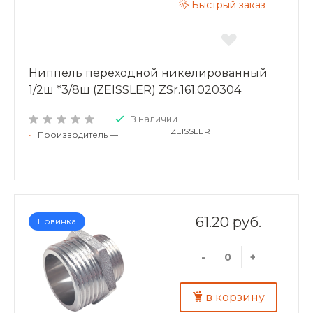
Быстрый заказ
Ниппель переходной никелированный
1/2ш *3/8ш (ZEISSLER) ZSr.161.020304
В наличии
ZEISSLER
•
Производитель —
61.20 руб.
Новинка
-
+
в корзину