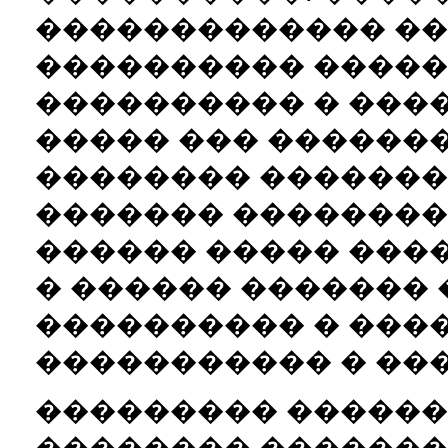
������������� ��
���������� �����
���������� � ���
����� ��� �������
�������� �������
������� ��������
������ ����� ���
� ������ ������� �
���������� � ����
����������� � ��
��������� ������
�������� ��������