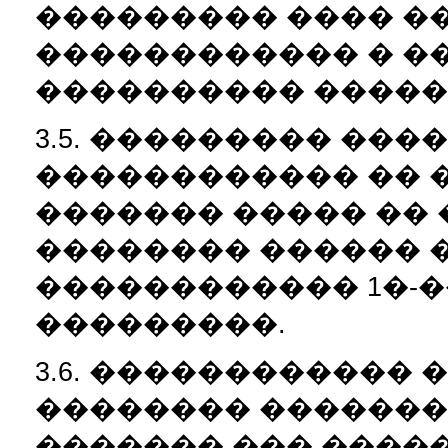
��������� ���� �
������������ � �
���������� �����
3.5. ��������� ��
������������ �� 
������� ����� ��
�������� ������ 
������������ 1�-�
���������.
3.6. ������������ 
�������� �������
������� ��� ����