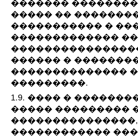
������� ��������
����� �� �������
����������� � ��
������������� ��
����������������
������ � �������
�������������� 
���������.
1.9. ���� � ������
����� ��������� 
���������������,
������������ ���