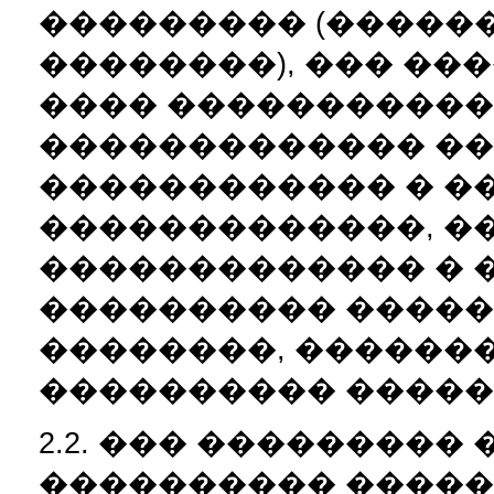
��������� (�����
��������), ��� ��
���� �����������
������������� ��
������������ � �
�������������, �
������������� � 
���������� �����
��������, �������
���������� �����
2.2. ��� ���������
���������� �����