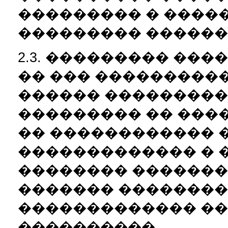
��������� � �����,
��������� ������
2.3. ��������� ��
�� ��� ���������
������ ���������
��������� �� ���
�� ������������ 
������������� � 
�������� �������
������� ��������
������������� ��
����������.