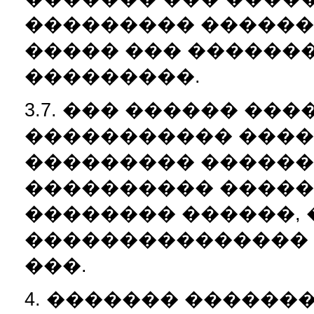
��������� ������
����� ��� �������
���������.
3.7. ��� ������ ��
����������� ���
��������� �����
���������� �����
�������� ������, 
��������������� 
���.
4. ������� ������