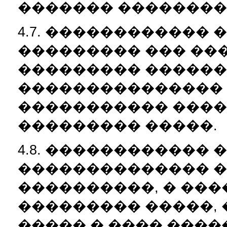
������� ��������
4.7. ������������ 
��������� ��� ��
��������� ������ 
���������������
����������� ����
��������� �����.
4.8. ������������ 
�������������� �
����������, � ���
��������� �����, �
����� � ���� ����