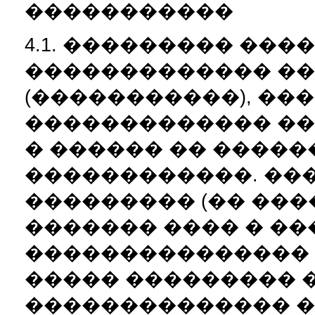
�����������
4.1. ��������� ��
������������� ��
(�����������), ��
������������� ��
� ������ �� ����
������������. ��
��������� (�� ��
������� ���� � ��
��������������� 
����� ��������� 
�������������� �