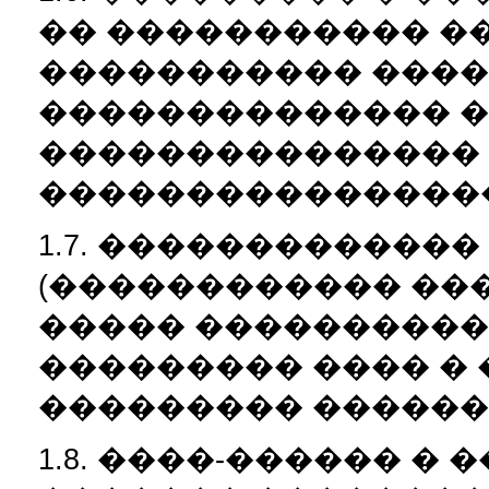
�� ����������� �
����������� ����
�������������� �
���������������
����������������
1.7. ������������
(������������ ��
����� ����������
��������� ���� �
��������� ������
1.8. ����-������ �