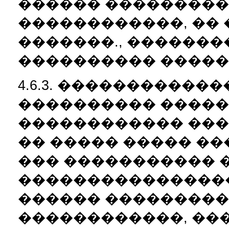
������ ���������
������������, ��
�������., ���������
���������� �����
4.6.3. ����������
���������� �����
������������ ��
�� ����� ����� �
��� ����������� 
����������������
������ ���������
������������, ��