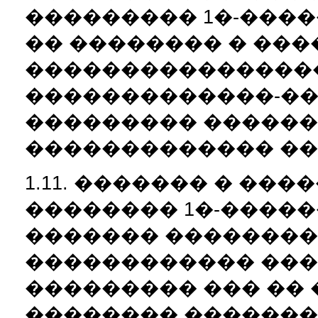
��������� 1�-���
�� �������� � ��
����������������
�������������-�
��������� ������
������������� ��
1.11. ������� � ��
�������� 1�-�����
������� ��������
������������ ��
��������� ��� ��
�������� �������