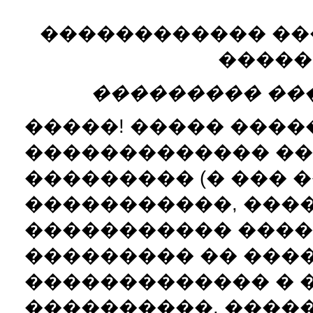
������������ ��
�����
��������� ����
�����! ����� ����
������������� ��
��������� (� ��� 
�����������, ����
����������� ����
��������� �� ���
������������� � 
����������. ����