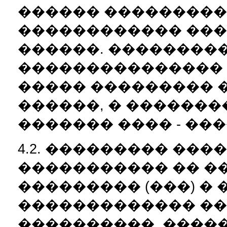
������ ���������
������������ ���
������. ��������
��������������� 
����� ��������� 
������, � ������
������� ���� - ���
4.2. ��������� ���
����������� �� �
��������� (���) �
������������� ��
����������, ����