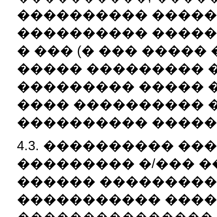
���������� �����
���������� �����
� ��� (� ��� �����
����� ��������� 
��������� ����� 
���� ���������� 
���������� �����
4.3. ���������� �
��������� �/��� 
������ ����������
����������� ����