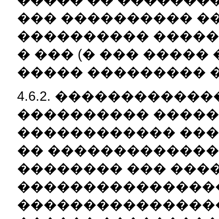
��� ���������� �
���������� �����
� ��� (� ��� �����
����� ��������� 
4.6.2. �����������
���������� �����
������������ ��
�� �������������
�������� ��� ���
���������������
����������������