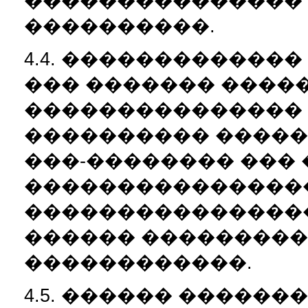
��������������� �
����������.
4.4. ������������
��� ������� �����
���������������
���������� �����
���-�������� ���
���������������
����������������
������ ���������
������������.
4.5. ������ �����