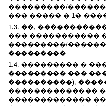
���������/������
��� ����� � 1�-��
1.3. ��, ���������
��� ����������� 
���������/������
���������
1.4. ��������� � �
��������� ��� ��� 
����������), ���
�������������� �
������������� ���