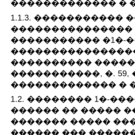
������������� � 
1.1.3. �����������
���������������
����������� �1�-�
������������������
���������� �������
�����������, �. 59, �
������������� � 
1.2. �������� 1�-��
������ �� ����� 
������� ����� ��
������ ��� �����