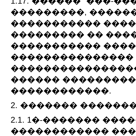
1.17. ������ "���-�
���������, �����
����������� ���
��������� �� ���
����������� ����
���������������
����������������
������ ���������
������������.
2. ������� ������
2.1. 1�-������� ��
������������ ���