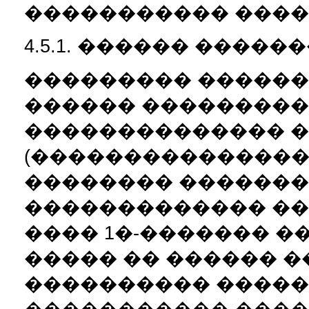
����������� ����
4.5.1. ������ �����
��������� ������ 
������ ���������
�������������� �
(����������������
�������� ������
������������� ��
���� 1�-������� �
����� �� ������ 
���������� �����