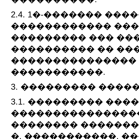
2.4. 1�-������� ��
������������ ���
��������� ��� ��
���������� �� ���
���������������
�����������.
3. ��������� ����
3.1. ��������� ��
����������������
�������� �������
�. �����������, �����