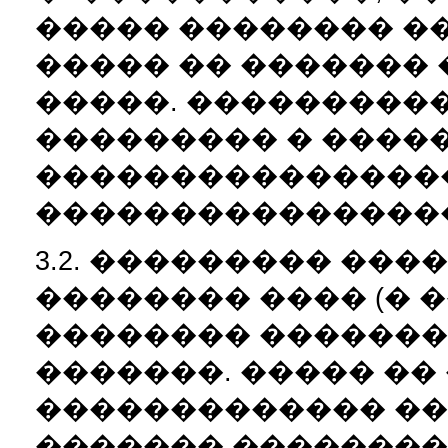
����� �������� �
����� �� �������
�����. ���������
��������� � ����
���������������
����������������
3.2. ��������� ���
�������� ���� (� �
�������� ��������
�������. ����� ��
������������� ��
������� ��������