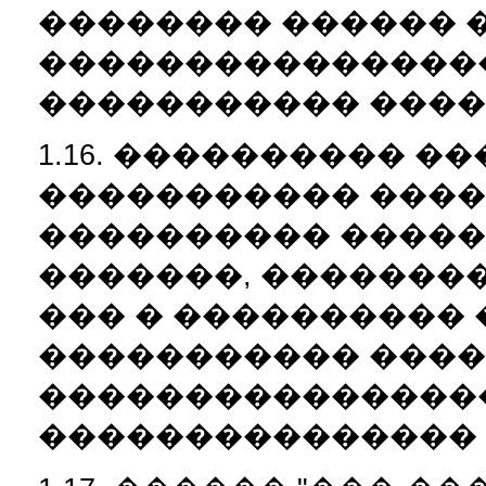
�������� ������ �
���������������
����������� ����
1.16. ���������� �
����������� ���
���������� �����
�������, �����������
��� � ����������
����������� ���
����������������
��������������� 