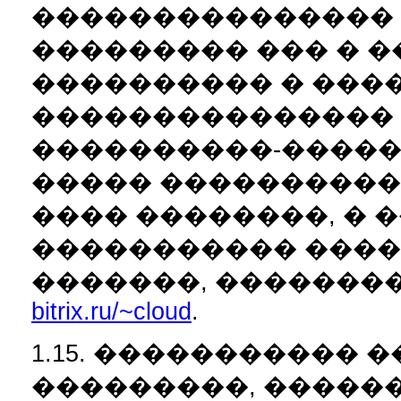
���������������
��������� ��� � 
���������� � ���
���������������
����������-�����
����� �����������
���� ��������, � 
����������� ����
�������, �������
bitrix.ru/~cloud
.
1.15. ����������� 
���������, �����