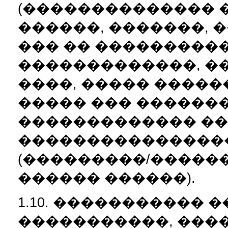
(�������������� �
������, �������, �
��� �� ���������
�������������, �
����, ����� �����
����� ��� �������
������������� ��
���������������
(���������/�����
������ ������).
1.10. ����������� 
�����������, ���