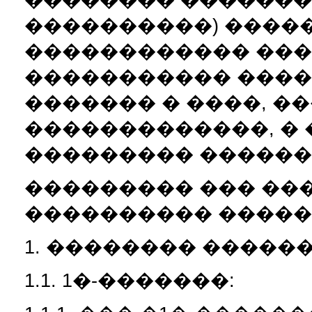
����������) ����
������������ ���
����������� �����
������� � ����, �
�������������, �
��������� ������
��������� ��� ���
���������� ������ 1
1. �������� �����
1.1. 1�-�������: