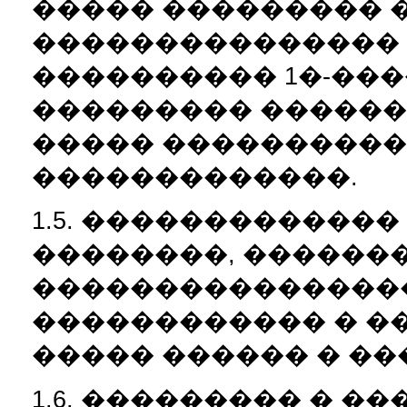
����� ��������� �
��������������� 
���������� 1�-���
��������� �������
����� ����������
�������������.
1.5. ������������
��������, �������
����������������
������������ � ��
����� ������ � ���
1.6. ��������� � 