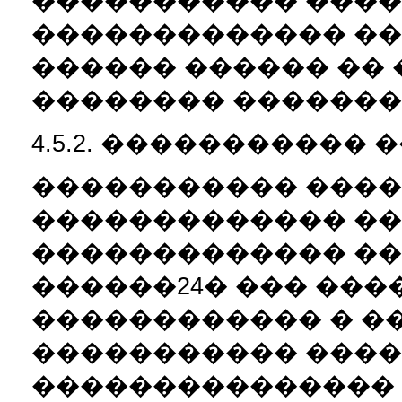
����������� ����
������������� ��
������ ������ ��
�������� ������� 
4.5.2. ����������� 
����������� ����
������������� ��
������������� �
������24� ��� ���
������������ � �
����������� ���
��������������� 