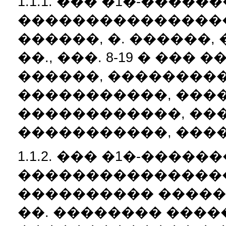
1.1.1. ��� �1�-������
�����������������
������, �. ������, �
��., ���. 8-19 � ��
������, ���������
�����������, ����
������������, ��
�����������, ����
1.1.2. ��� �1�-����
������������������
���������� ������
��. �������� ������, 8