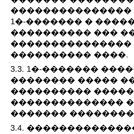
��������������� 
1�-������� � ���
���������� ��� �
��������������� 
���������� ����.
3.3. 1�-������� ��
�������� ����� �
���������� �����
�������������� �
������� ��������
3.4. ������������