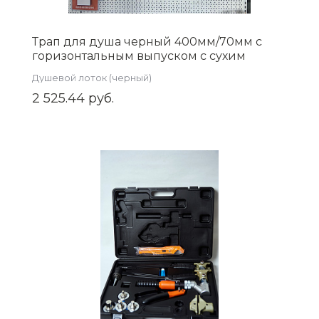
Трап для душа черный 400мм/70мм с
горизонтальным выпуском с сухим
затвором, BAD464002BK
Душевой лоток (черный)
2 525.44 руб.