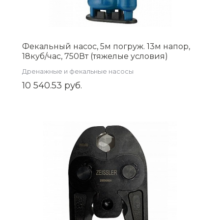
Фекальный насос, 5м погруж. 13м напор,
18куб/час, 750Вт (тяжелые условия)
AQUATIM AM-WQV75F
Дренажные и фекальные насосы
10 540.53 руб.