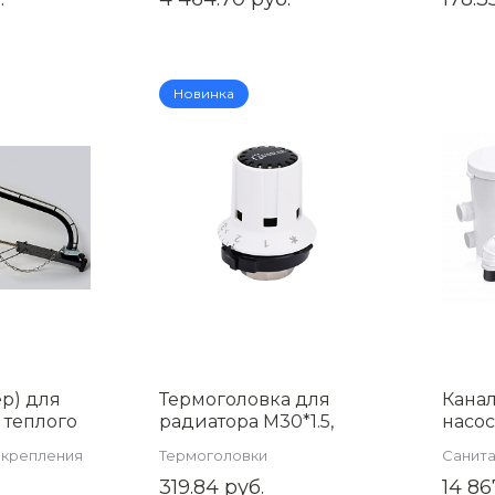
Новинка
ер) для
Термоголовка для
Кана
 теплого
радиатора M30*1.5,
насос
кой TIM
арт.TH-D-0901
изме
 крепления
Термоголовки
Санит
AQUA
о отопления
319.84 руб.
14 86
400n