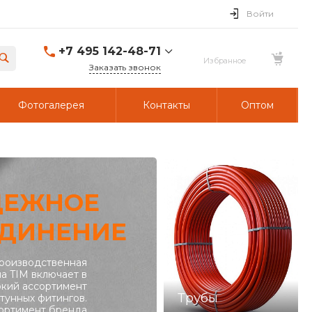
Войти
+7 495 142-48-71
Заказать звонок
Фотогалерея
Контакты
Оптом
ДЕЖНОЕ
ДИНЕНИЕ
роизводственная
а TIM включает в
кий ассортимент
Трубы
тунных фитингов.
ортимент бренда