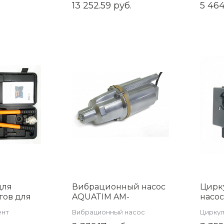
инстр
13 252.59 руб.
5 464
),
аппарат) 250 Вт, 3л/
ZEISS
201
мин EWM-60-3
для
Вибрационный насос
Цирк
гов для
AQUATIM AM-
насо
тиковых
SVP60T/25
XPS32
ент
Вибрационный насос
Циркул
626B