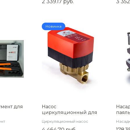
2 339.17 руб.
3 352
Новинка
умент для
Насос
Наса
циркуляционный для
паяль
JT-1632
ГВС 1/2 TIM AM-GVS15-
вида
ент
Циркуляционный насос
Насадк
04
WM-H
.
4 464.70 руб.
178.3