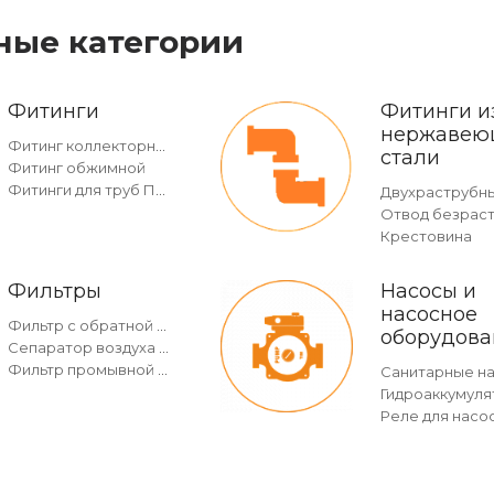
ные категории
Фитинги
Фитинги и
нержавею
Фитинг коллекторный
стали
Фитинг обжимной
Фитинги для труб ПНД
Крестовина
Фильтры
Насосы и
насосное
Фильтр с обратной промывкой c манометром
оборудова
Сепаратор воздуха и грязи
Фильтр промывной без манометра
Санитарные н
Гидроаккумуля
Реле для насо