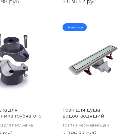
.98 руб.
5 030.42 руб.
Новинка
дка для
Трап для душа
ника трубчатого
водоотводящий
 (WM-05) 25мм
желоб с
и для паяльника
Трап из нержавеющей
25
двухсторонней
стали
5 руб.
2 386.32 руб.
решеткой