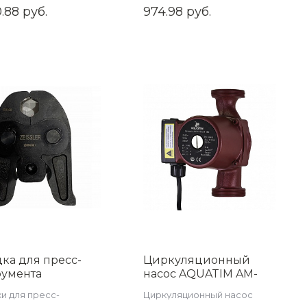
ы
пластиковых труб
.88 руб.
974.98 руб.
ка для пресс-
Циркуляционный
румента
насос AQUATIM AM-
рического,
XPS32-4-180
и для пресс-
Циркуляционный насос
арт V.28мм