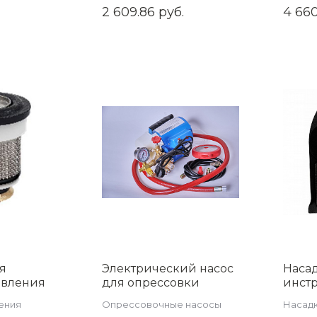
руппы
пластиковых труб
насос
2 609.86 руб.
4 660
я
Электрический насос
Насад
авления
для опрессовки
инст
систем отопления
элект
ения
Опрессовочные насосы
Насадк
4N；
(Опрессовочный
станд