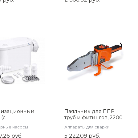
горизонтальный сток
Evolux Glass(белое
глянцевое
стекло)500*70 ,арт
ZSt.1133.5002
лизационный
Паяльник для ППР
 (с
труб и фитингов, 2200
льчителем)
Вт, 6 насадок (20-63)
арные насосы
Аппараты для сварки
TIM AM-STP-
TIM WM-25
пластиковых труб
7.26 руб.
5 222.09 руб.
2