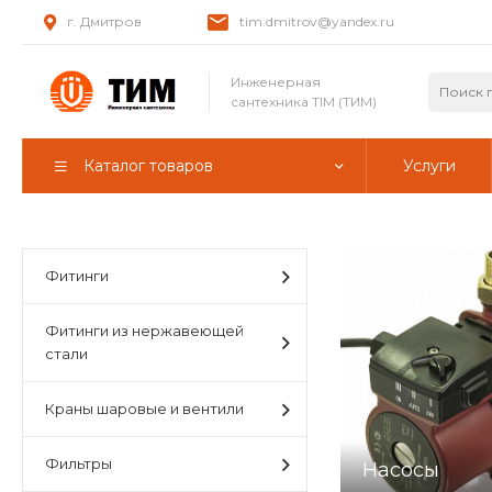
г. Дмитров
tim.dmitrov@yandex.ru
Инженерная
сантехника TIM (ТИМ)
Каталог товаров
Услуги
Фитинги
Фитинги из нержавеющей
стали
Краны шаровые и вентили
Фильтры
Насосы