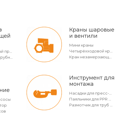
з
Краны шаровые
щей
и вентили
Мини краны
Четырёхходовой кран
Двухраструбный пресс-угольник 45°
Кран незамерзающий
Отвод безраструбный
Инструмент для
монтажа
ние
Насадки для пресс-инструмента
Паяльники для PPR и насадки
асосы
Размотчик для труб в бухтах
тор
сов