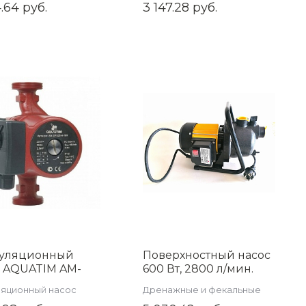
умента
.64 руб.
3 147.28 руб.
LER ZTI.591V.28
уляционный
Поверхностный насос
с AQUATIM AM-
600 Вт, 2800 л/мин.
-6-180
AQUATIM арт. AM-
яционный насос
Дренажные и фекальные
CGP600P-03
насосы