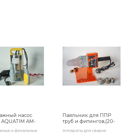
ажный насос
Паяльник для ППР
т AQUATIM AM-
труб и фитингов,(20-
50SP-05GT
32), (600 вт), TIM WM-
жные и фекальные
Аппараты для сварки
10D