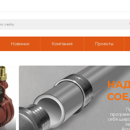
Новинки
Компания
Проекты
НА
СОЕ
П
программ
себя широ
ла
Асс