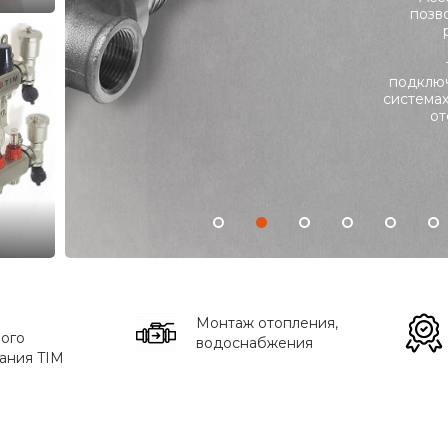
позв
подклю
система
от
Монтаж отопления,
ого
водоснабжения
ания TIM