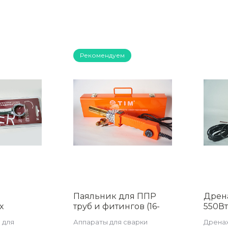
Рекомендуем
Паяльник для ППР
Дрен
х
труб и фитингов (16-
550В
27 TIM Z-
32), (800 вт) , TIM WM-
WPD5
 для
Аппараты для сварки
Дрена
05