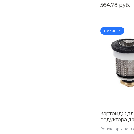
коллекторной г
564.78 руб.
Новинка
Картридж дл
редуктора д
（Артикул
Редукторы давл
:ZSr.702.010