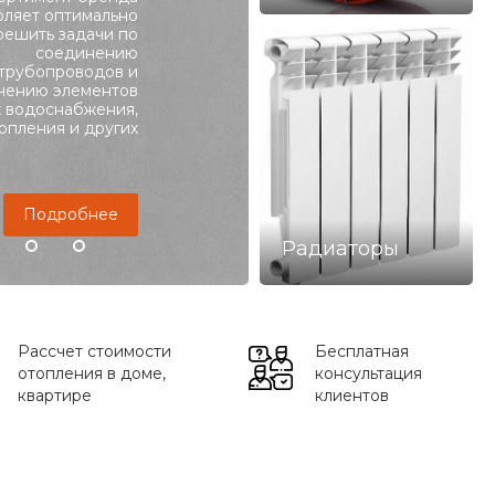
оляет оптимально
решить задачи по
Подробнее
соединению
трубопроводов и
чению элементов
х водоснабжения,
опления и других
Подробнее
Радиаторы
Рассчет стоимости
Бесплатная
отопления в доме,
консультация
квартире
клиентов