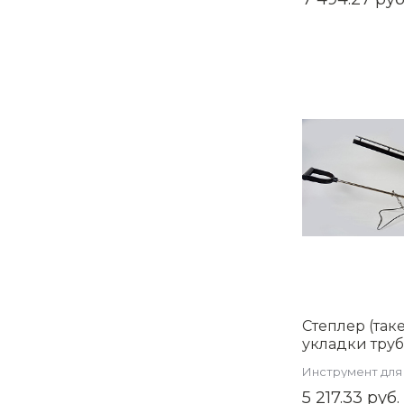
Степлер (так
укладки труб
пола с цепоч
Инструмент для
JU1620S1
труб напольног
5 217.33 руб.