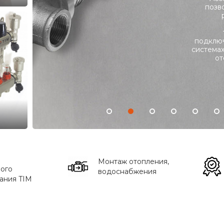
позв
подклю
система
от
Монтаж отопления,
ого
водоснабжения
ания TIM