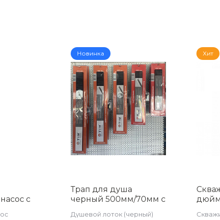
Новинка
Хит
Трап для душа
Сква
насос с
черный 500мм/70мм с
дюйм
3.5
горизонтальным
AM-QJ
сос
Душевой лоток (черный)
Скваж
-
выпуском с сухим