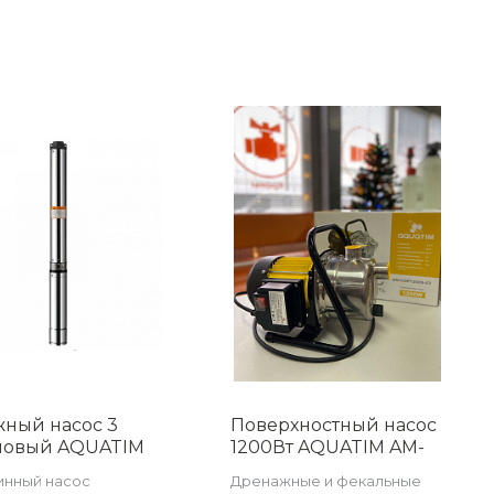
жный насос 3
Поверхностный насос
овый AQUATIM
1200Вт AQUATIM AM-
D3/211-0.37
CGP1200S-03
инный насос
Дренажные и фекальные