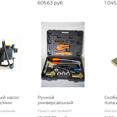
коллекторной группы
пласти
605.63 руб.
1 045
ый насос
Ручной
Скобы
л/мин.
универсальный
пола 
 AM-
аксиальный пресс
(упак
екальные
Пресс-инструмент
Инстру
инструмент TIM
труб н