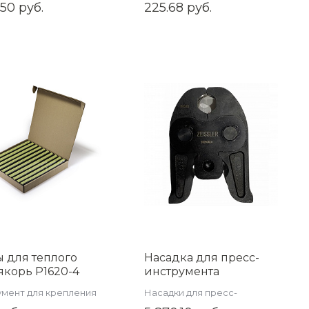
ковых труб
.50 руб.
225.68 руб.
 для теплого
Насадка для пресс-
якорь P1620-4
инструмента
овка 500 шт.)
электрического,
мент для крепления
Насадки для пресс-
стандарт V.35мм
апольного отопления
инструмента