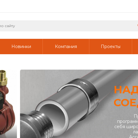
Новинки
Компания
Проекты
НА
СОЕ
П
программ
себя широ
ла
Асс