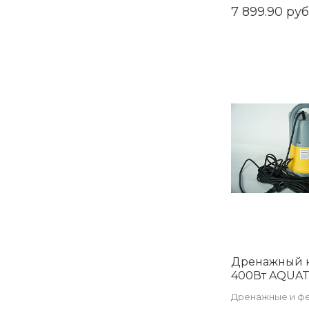
7 899.90 руб
QGD3.5/1.2-50
Дренажный 
400Вт AQUAT
WPD400-04A
Дренажные и ф