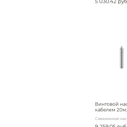
5 030.42 руб
Винтовой нас
кабелем 20м
(3,5 дюйма) , 
Скважинный на
AM-QGD3.5/1.
9 259.05 руб