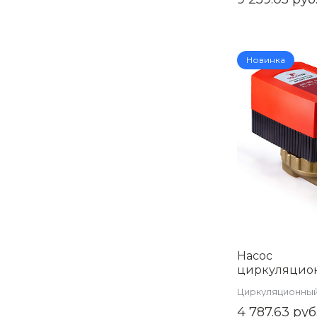
Новинка
Насос
циркуляцио
ГВС 1/2 TIM 
Циркуляционный
04
4 787.63 руб