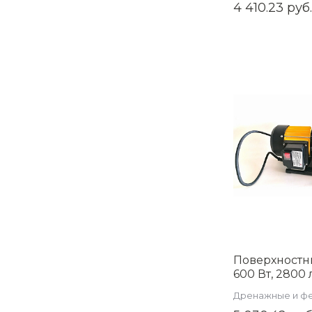
насосы
4 410.23 руб.
Поверхностн
600 Вт, 2800 
AQUATIM арт.
Дренажные и ф
CGP600P-03
насосы