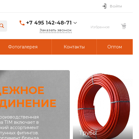
Войти
+7 495 142-48-71
Заказать звонок
Фотогалерея
Контакты
Оптом
ДЕЖНОЕ
ДИНЕНИЕ
роизводственная
а TIM включает в
кий ассортимент
Трубы
тунных фитингов.
ортимент бренда