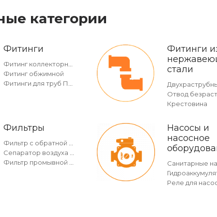
ные категории
Фитинги
Фитинги и
нержавею
Фитинг коллекторный
стали
Фитинг обжимной
Фитинги для труб ПНД
Крестовина
Фильтры
Насосы и
насосное
Фильтр с обратной промывкой c манометром
оборудова
Сепаратор воздуха и грязи
Фильтр промывной без манометра
Санитарные н
Гидроаккумуля
Реле для насо