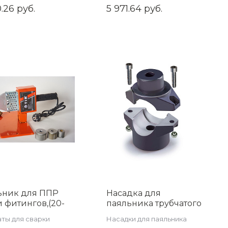
насосы
.26 руб.
5 971.64 руб.
ьник для ППР
Насадка для
и фитингов,(20-
паяльника трубчатого
(600 вт), TIM WM-
вида (WM-05) 32мм
ты для сварки
Насадки для паяльника
WM-H32