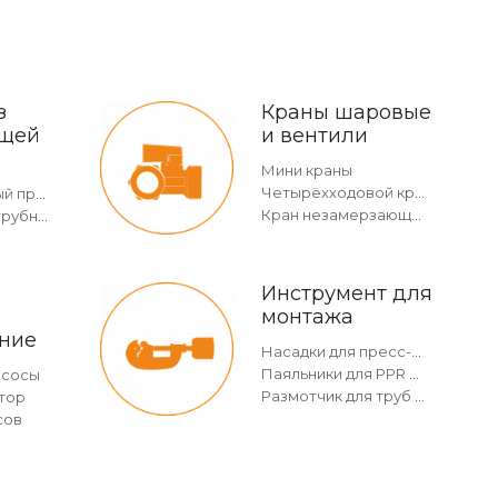
з
Краны шаровые
щей
и вентили
Мини краны
Четырёхходовой кран
Двухраструбный пресс-угольник 45°
Кран незамерзающий
Отвод безраструбный
Инструмент для
монтажа
ние
Насадки для пресс-инструмента
Паяльники для PPR и насадки
асосы
Размотчик для труб в бухтах
тор
сов