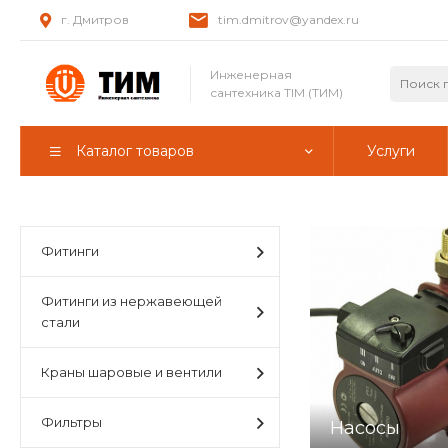
г. Дмитров
tim.dmitrov@yandex.ru
Инженерная
сантехника TIM (ТИМ)
Каталог товаров
Услуги
Фитинги
Фитинги из нержавеющей
стали
Краны шаровые и вентили
Фильтры
Насосы