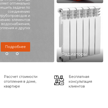
оляет оптимально
решить задачи по
Подробнее
соединению
трубопроводов и
чению элементов
х водоснабжения,
опления и других
Подробнее
Радиаторы
Рассчет стоимости
Бесплатная
отопления в доме,
консультация
квартире
клиентов