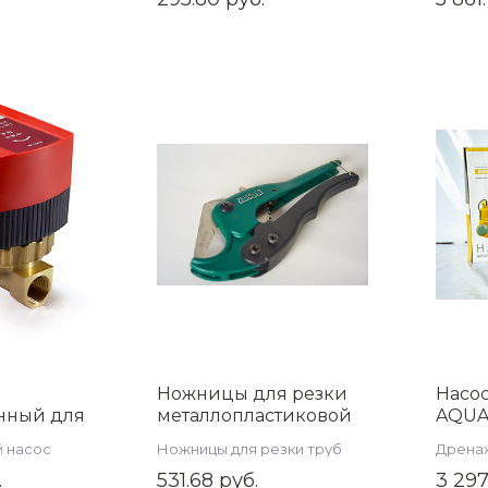
Ножницы для резки
Насо
нный для
металлопластиковой
AQUA
AM-GVS15-
трубы, 16-42 мм Z-0142
03GT
 насос
Ножницы для резки труб
Дрена
насос
.
531.68 руб.
3 297