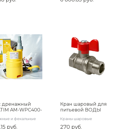
с дренажный
Кран шаровый для
TIM AM-WPC400-
питьевой ВОДЫ
полнопроходной 1/2
жные и фекальные
Краны шаровые
дюйма г/ш
ы
.15 руб.
270 руб.
никелированная