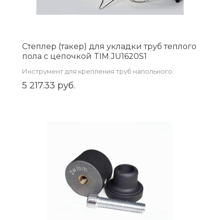
Степлер (такер) для укладки труб теплого
пола с цепочкой TIM JU1620S1
Инструмент для крепления труб напольного
отопления
5 217.33 руб.