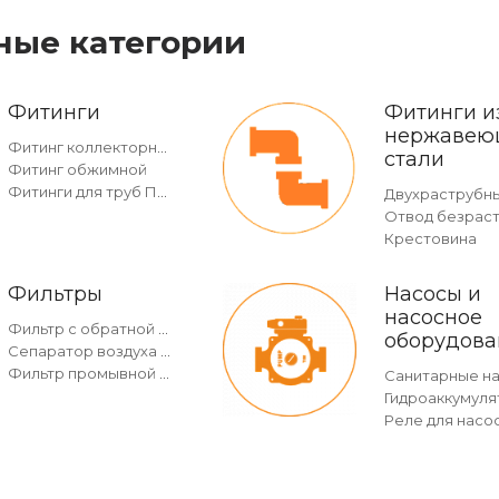
ные категории
Фитинги
Фитинги и
нержавею
Фитинг коллекторный
стали
Фитинг обжимной
Фитинги для труб ПНД
Крестовина
Фильтры
Насосы и
насосное
Фильтр с обратной промывкой c манометром
оборудова
Сепаратор воздуха и грязи
Фильтр промывной без манометра
Санитарные н
Гидроаккумуля
Реле для насо