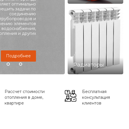
оляет оптимально
решить задачи по
Подробнее
соединению
трубопроводов и
чению элементов
х водоснабжения,
опления и других
Подробнее
Радиаторы
Рассчет стоимости
Бесплатная
отопления в доме,
консультация
квартире
клиентов