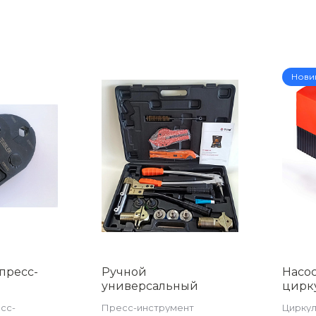
Нови
пресс-
Ручной
Насо
универсальный
цирк
го,
аксиальный пресс
ГВС 1
сс-
Пресс-инструмент
Циркул
5мм
инструмент TIM
04