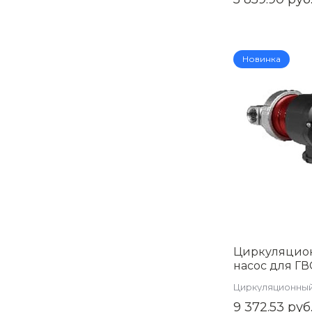
Новинка
Циркуляцио
насос для ГВ
таймером и 
Циркуляционный
1/2, AM-GPE15
9 372.53 руб