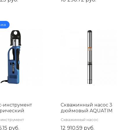
68002BK
нка
с-инструмент
Скважинный насос 3
трический
дюймовый AQUATIM
ерсальный
AM-QJD3/224-0.75
-инструмент
Скважинный насос
LER TIM
6.15 руб.
12 910.59 руб.
550.UCZ