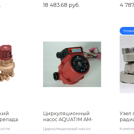
.
18 483.68 руб.
4 787
591V.15
FT1240C-18
Нови
кий
Циркуляционный
Узел
ерепада
насос AQUATIM AM-
ради
XPS20-6-130
перек
ности
Циркуляционный насос
Компл
-300
образ