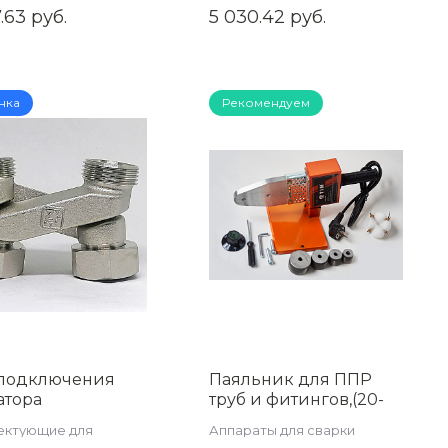
насосы
.63 руб.
5 030.42 руб.
нка
Рекомендуем
 подключения
Паяльник для ППР
атора
труб и фитингов,(20-
рестие Х-
40), (800 вт), TIM WM-
ектующие для
Аппараты для сварки
ное ;3/4"х3/4"EK,
10C