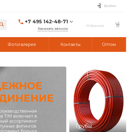
Войти
+7 495 142-48-71
Заказать звонок
Фотогалерея
Контакты
Оптом
ДЕЖНОЕ
ДИНЕНИЕ
роизводственная
а TIM включает в
кий ассортимент
Трубы
тунных фитингов.
ортимент бренда