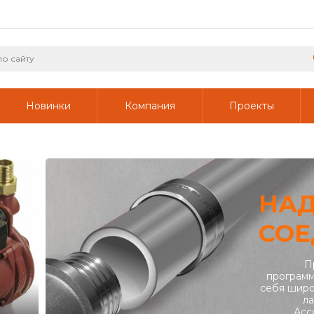
Новинки
Компания
Проекты
НА
СОЕ
П
программ
себя широ
ла
Асс