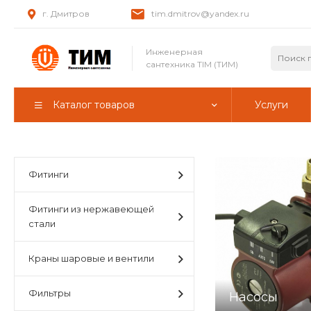
г. Дмитров
tim.dmitrov@yandex.ru
Инженерная
сантехника TIM (ТИМ)
Каталог товаров
Услуги
Фитинги
Фитинги из нержавеющей
стали
Краны шаровые и вентили
Фильтры
Насосы