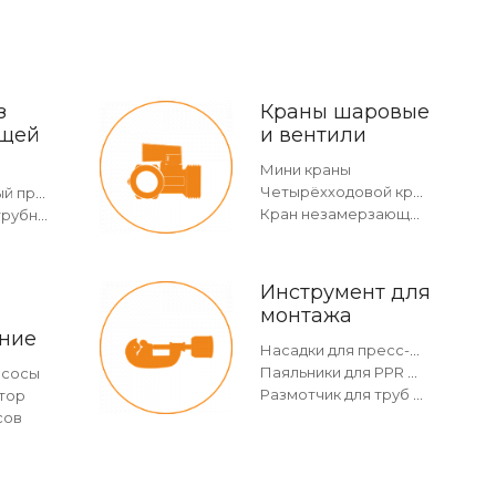
з
Краны шаровые
щей
и вентили
Мини краны
Четырёхходовой кран
Двухраструбный пресс-угольник 45°
Кран незамерзающий
Отвод безраструбный
Инструмент для
монтажа
ние
Насадки для пресс-инструмента
Паяльники для PPR и насадки
асосы
Размотчик для труб в бухтах
тор
сов