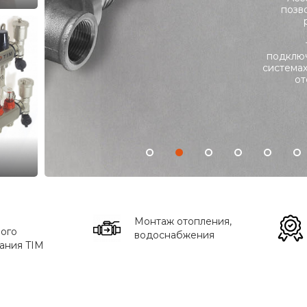
позв
подклю
система
от
Монтаж отопления,
ого
водоснабжения
ания TIM