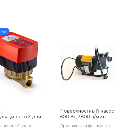
нка
с
Поверхностный насос
уляционный для
600 Вт, 2800 л/мин.
/2 TIM AM-GVS15-
AQUATIM арт. AM-
яционный насос
Дренажные и фекальные
CGP600P-03