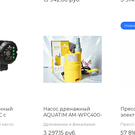
BAD4
Нови
нный
Насос дренажный
Прес
С с
AQUATIM AM-WPC400-
элек
дисплеем
03GT
унив
 насос
Дренажные и фекальные
Пресс
-12T
ZIESS
насосы
.
3 297.15 руб.
57 81
ZTI.1