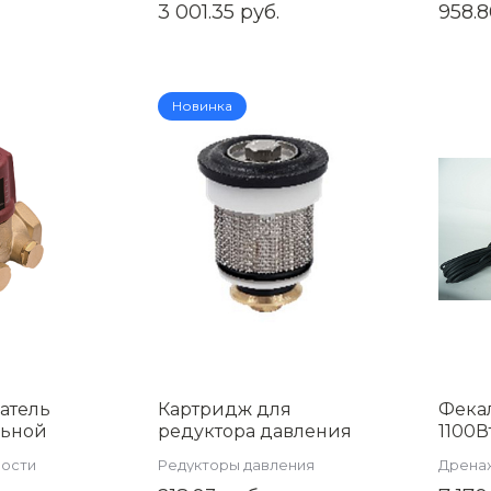
радиа
3 001.35 руб.
958.8
арт.R
Новинка
атель
Картридж для
Фека
льной
редуктора давления
1100В
ручной
（Артикул
WPD1
ности
Редукторы давления
Дрена
очный
:ZSr.702.0104N；
насос