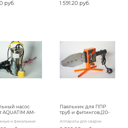
торов
пластиковых труб
0 руб.
1 591.20 руб.
BX501.03
льный насос
Паяльник для ППР
т AQUATIM AM-
труб и фитингов,(20-
100INOX-06GT
63), (800 вт), TIM WM-
жные и фекальные
Аппараты для сварки
10
ы
пластиковых труб