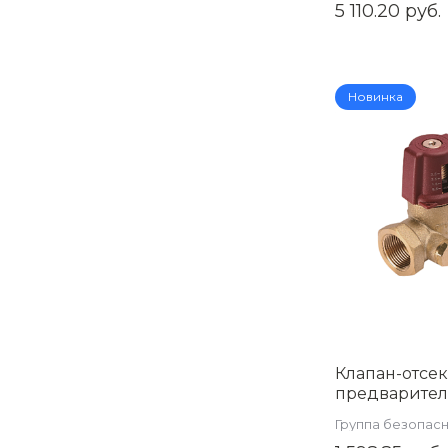
5 110.20 руб.
(ZEISSLER)
Zsb.704.3006
Новинка
Клапан-отсек
предварите
настройки (
Группа безопас
балансиров