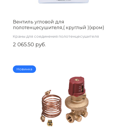
Вентиль угловой для
полотенцесушителя,( круглый )(хром)
1/2"ш* 1/2"ш,черный KV01-LMM022B
Краны для соединения полотенцесушителя
2 065.50 руб.
Новинка