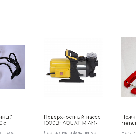
нный
Поверхностный насос
Ножн
C с
1000Вт AQUATIM AM-
мета
тотного
CGP1000S-03
трубы
 насос
Дренажные и фекальные
Ножниц
я 1/2"
TIM11