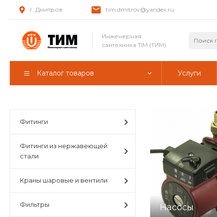
г. Дмитров
tim.dmitrov@yandex.ru
Инженерная
сантехника TIM (ТИМ)
Каталог товаров
Услуги
Фитинги
Фитинги из нержавеющей
стали
Краны шаровые и вентили
Фильтры
Насосы