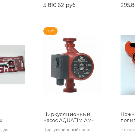
насосы
.
5 810.62 руб.
295.8
GPE15-12
Хит
Циркуляционный
Ножн
х
насос AQUATIM AM-
поли
27 TIM Z-
XPS25-6-130
труб,
 для
Циркуляционный насос
Ножниц
оранж