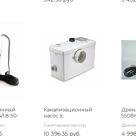
инный
Канализационный
Дрен
1.8-50-
насос (с
550В
, 550 Вт,
измельчителем)
WPD5
сос
Санитарные насосы
Дрена
40 л/мин,
AQUATIM AM-STP-600
насос
б.
10 396.35 руб.
4 998