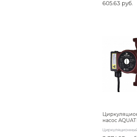
коллекторной г
605.63 руб.
Циркуляцио
насос AQUAT
XPS32-4-180
Циркуляционный