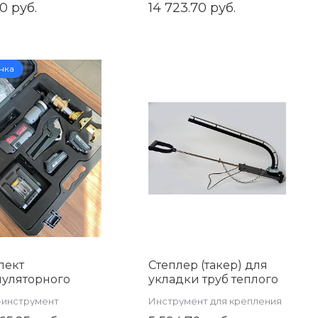
0 руб.
14 723.70 руб.
400UP
нка
лект
Степлер (такер) для
муляторного
укладки труб теплого
румента для
пола с цепочкой TIM
-инструмент
Инструмент для крепления
ажа аксиальных
JU1620S1
труб напольного отопления