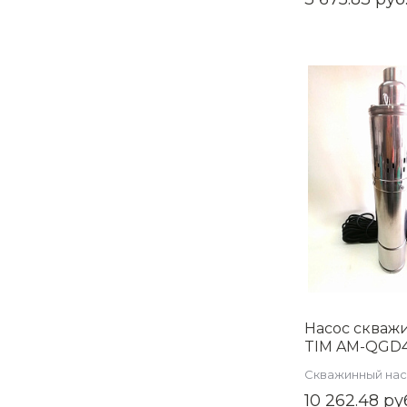
Насос скваж
TIM AM-QGD4/
0.55, винтовой
Скважинный на
напор 100м, 
10 262.48 ру
кабель 25м