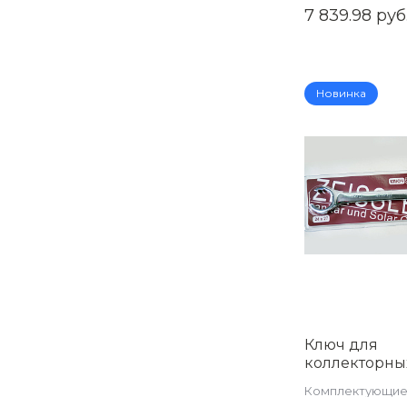
7 839.98 руб
AQUATIM AM-
Новинка
Ключ для
коллекторны
фитингов 24/
Комплектующие
022427