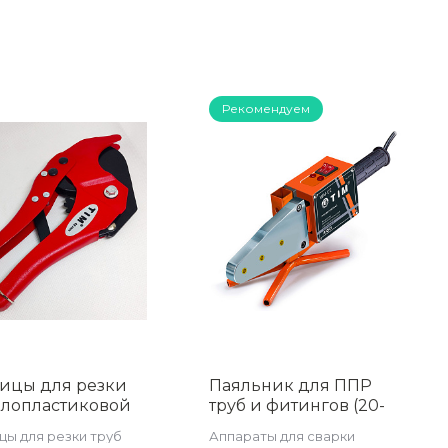
Рекомендуем
ицы для резки
Паяльник для ППР
ллопластиковой
труб и фитингов (20-
, Ø 16-42 мм
63), (1500 вт), TIM WM-
ы для резки труб
Аппараты для сварки
6
02