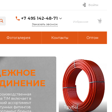
Войти
+7 495 142-48-71
Заказать звонок
Фотогалерея
Контакты
Оптом
ДЕЖНОЕ
ДИНЕНИЕ
роизводственная
а TIM включает в
кий ассортимент
Трубы
тунных фитингов.
ортимент бренда