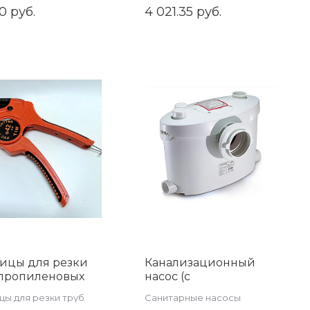
пластиковых труб
0 руб.
4 021.35 руб.
ицы для резки
Канализационный
пропиленовых
насос (с
 Ф 16-42 мм,
измельчителем)
ы для резки труб
Санитарные насосы
евые, арт.TIM154
AQUATIM AM-STP-