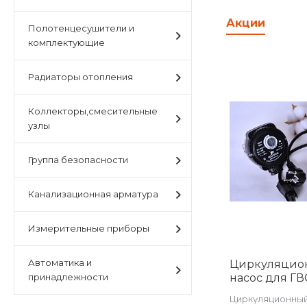
Акции
Полотенцесушители и
комплектующие
Радиаторы отопления
Коллекторы,смесительные
узлы
Группа безопасности
Канализационная арматура
Измерительные приборы
Автоматика и
Циркуляцио
принадлежности
насос для ГВ
режимом час
Циркуляционный
регулировани