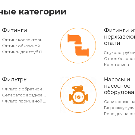
ные категории
Фитинги
Фитинги и
нержавею
Фитинг коллекторный
стали
Фитинг обжимной
Фитинги для труб ПНД
Крестовина
Фильтры
Насосы и
насосное
Фильтр с обратной промывкой c манометром
оборудова
Сепаратор воздуха и грязи
Фильтр промывной без манометра
Санитарные н
Гидроаккумуля
Реле для насо