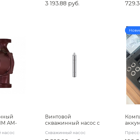
руппы
3 193.88 руб.
729.3
Нови
нный
Винтовой
Комп
IM AM-
скважинный насос с
акку
кабелем 20м; 3.5
инст
 насос
Скважинный насос
Пресс
-370Вт - 1" AM-
монт