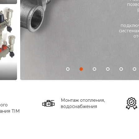
позв
подклю
система
от
Монтаж отопления,
ого
водоснабжения
ания TIM