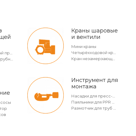
з
Краны шаровые
щей
и вентили
Мини краны
Четырёхходовой кран
Двухраструбный пресс-угольник 45°
Кран незамерзающий
Отвод безраструбный
Инструмент для
монтажа
ние
Насадки для пресс-инструмента
Паяльники для PPR и насадки
асосы
Размотчик для труб в бухтах
тор
сов