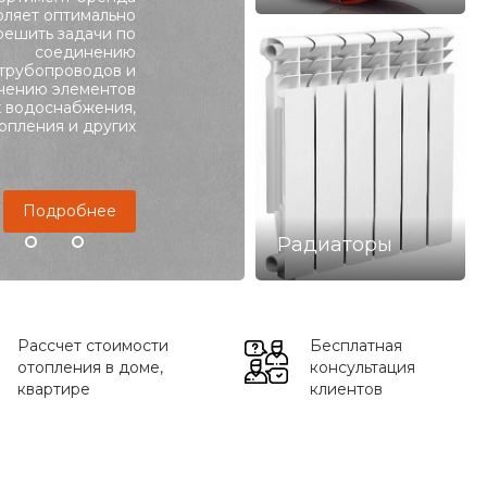
оляет оптимально
решить задачи по
Подробнее
соединению
трубопроводов и
чению элементов
х водоснабжения,
опления и других
Подробнее
Радиаторы
Рассчет стоимости
Бесплатная
отопления в доме,
консультация
квартире
клиентов