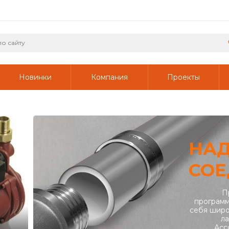
Новинки
Компания
Проекты
НА
СОЕ
П
программ
себя широ
ла
Асс