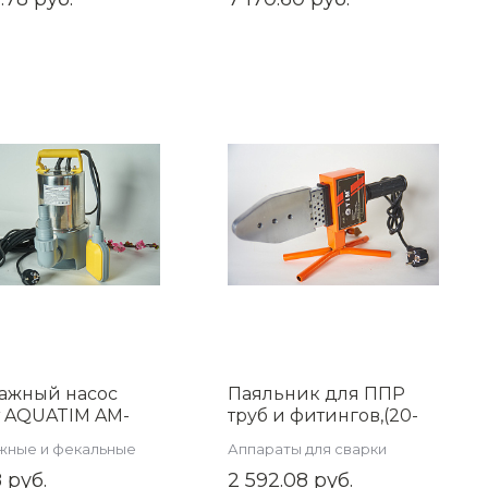
ажный насос
Паяльник для ППР
т AQUATIM AM-
труб и фитингов,(20-
50SP-05GT
63), (800 вт), TIM WM-
жные и фекальные
Аппараты для сварки
10
ы
пластиковых труб
 руб.
2 592.08 руб.