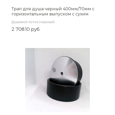
Трап для душа черный 400мм/70мм с
горизонтальным выпуском с сухим
затвором, BAD464002BK
Душевой лоток (черный)
2 708.10 руб.