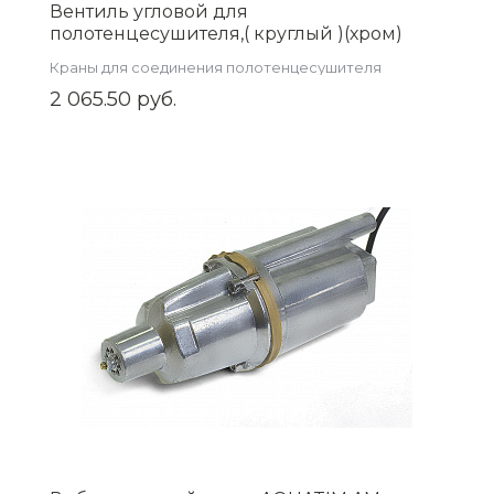
Вентиль угловой для
полотенцесушителя,( круглый )(хром)
1/2"ш* 1/2"ш,черный KV01-LMM022B
Краны для соединения полотенцесушителя
2 065.50 руб.