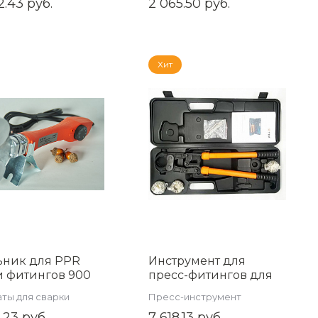
2.43 руб.
2 065.50 руб.
LMM022B
Хит
ьник для PPR
Инструмент для
и фитингов 900
пресс-фитингов для
шастый вид (20-
металлопластиковых
ты для сварки
Пресс-инструмент
) TIM арт. WM-08
труб TIM, JT1626B
ковых труб
.23 руб.
7 618.13 руб.