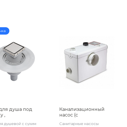
нка
для душа под
Канализационный
у ,
насос (с
икальный (сухим
измельчителем)
ля душевой с сухим
Санитарные насосы
ром и
AQUATIM AM-STP-600