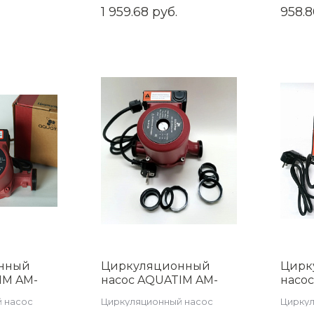
душевых лотков и трапов
затво
1 959.68 руб.
958.8
,арт.ZSt.1151.3002
гидр
100*1
арт.ZS
нный
Циркуляционный
Цирк
IM AM-
насос AQUATIM AM-
насо
XPS25-8-180
XPS32
 насос
Циркуляционный насос
Циркул
м.