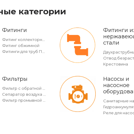
ные категории
Фитинги
Фитинги и
нержавею
Фитинг коллекторный
стали
Фитинг обжимной
Фитинги для труб ПНД
Крестовина
Фильтры
Насосы и
насосное
Фильтр с обратной промывкой c манометром
оборудова
Сепаратор воздуха и грязи
Фильтр промывной без манометра
Санитарные н
Гидроаккумуля
Реле для насо