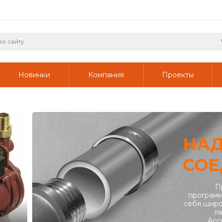
Новинки
Компания
Проекты
НА
СОЕ
П
программ
себя широ
ла
Асс