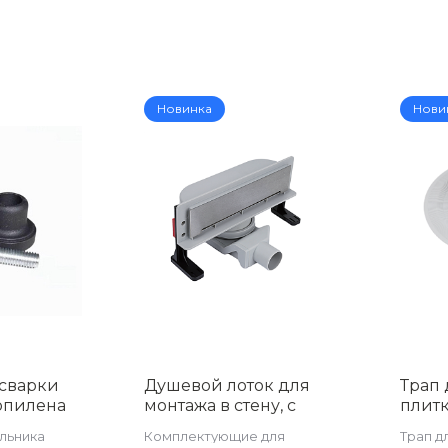
Новинка
Нови
 сварки
Душевой лоток для
Трап 
опилена
монтажа в стену, с
плитк
м, WM-S20
комбинированным
верт
льника
Комплектующие для
Трап д
затвором, 300
затво