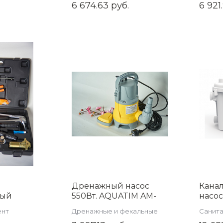
6 674.63 руб.
6 921
Дренажный насос
Кана
ный
550Вт. AQUATIM AM-
насос
пресс
WPD550-02GT
изме
ент
Дренажные и фекальные
Санит
TIM
AQUA
насосы