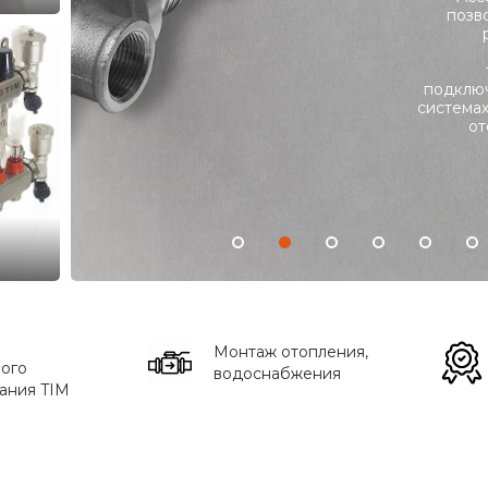
позв
подклю
система
от
Монтаж отопления,
ого
водоснабжения
ания TIM