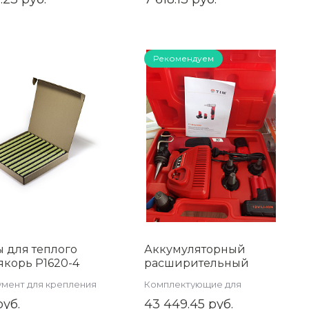
Рекомендуем
 для теплого
Аккумуляторный
якорь P1620-4
расширительный
овка 500 шт.)
инструмент с
мент для крепления
Комплектующие для
головками для
апольного отопления
коллекторной группы
руб.
43 449.45 руб.
системы Q&E TIM FT-