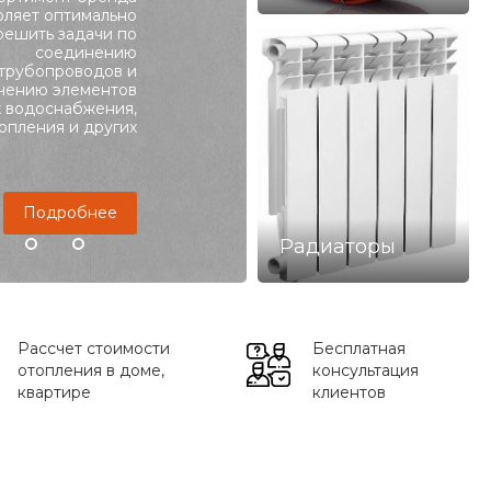
оляет оптимально
решить задачи по
Подробнее
соединению
трубопроводов и
чению элементов
х водоснабжения,
опления и других
Подробнее
Радиаторы
Рассчет стоимости
Бесплатная
отопления в доме,
консультация
квартире
клиентов