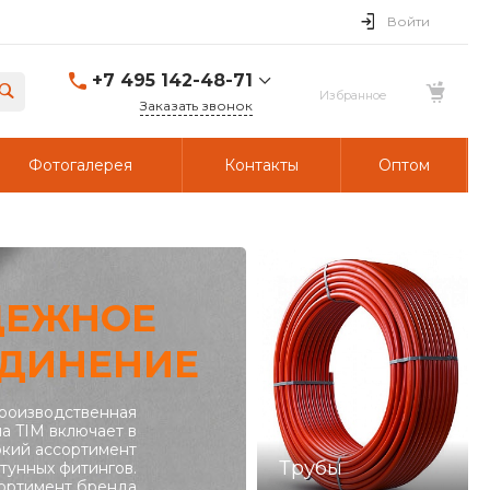
Войти
+7 495 142-48-71
Заказать звонок
Фотогалерея
Контакты
Оптом
ДЕЖНОЕ
ДИНЕНИЕ
роизводственная
а TIM включает в
кий ассортимент
Трубы
тунных фитингов.
ортимент бренда