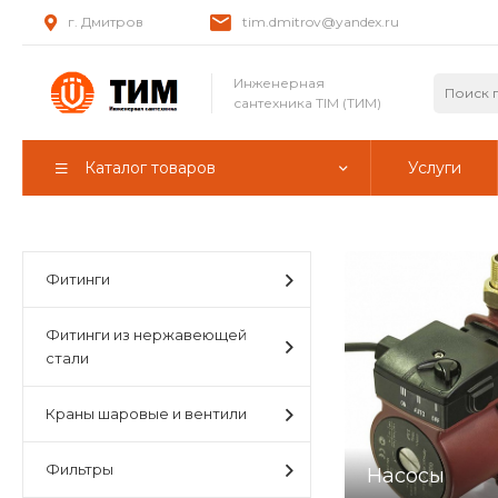
г. Дмитров
tim.dmitrov@yandex.ru
Инженерная
сантехника TIM (ТИМ)
Каталог товаров
Услуги
Фитинги
Фитинги из нержавеющей
стали
Краны шаровые и вентили
Фильтры
Насосы