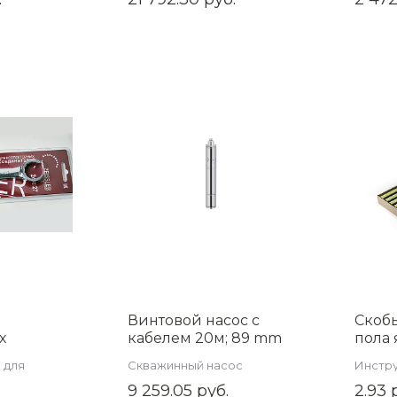
Винтовой насос с
Скобы
х
кабелем 20м; 89 mm
пола 
27 TIM Z-
(3,5 дюйма) , 550 Ват.
(упак
 для
Скважинный насос
Инстру
AM-QGD3.5/1.8-50-0.55
руппы
труб н
9 259.05 руб.
2.93 