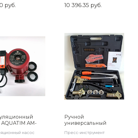
ром
0 руб.
10 396.35 руб.
озатвором)
00
d.1201.1001
уляционный
Ручной
с AQUATIM AM-
универсальный
-8-180, напор 8
аксиальный пресс
яционный насос
Пресс-инструмент
инструмент TIM