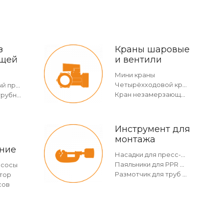
з
Краны шаровые
щей
и вентили
Мини краны
Четырёхходовой кран
Двухраструбный пресс-угольник 45°
Кран незамерзающий
Отвод безраструбный
Инструмент для
монтажа
ние
Насадки для пресс-инструмента
Паяльники для PPR и насадки
асосы
Размотчик для труб в бухтах
тор
сов