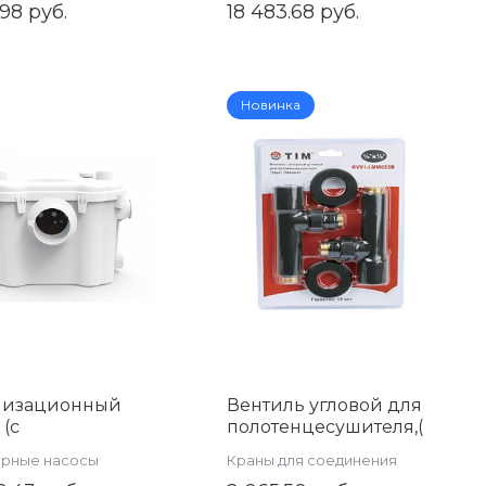
.98 руб.
18 483.68 руб.
FT1240C-18
Новинка
лизационный
Вентиль угловой для
 (с
полотенцесушителя,(
льчителем)
круглый )(хром) 1/2"ш*
арные насосы
Краны для соединения
TIM AM-STP-450
1/2"ш,черный KV01-
полотенцесушителя