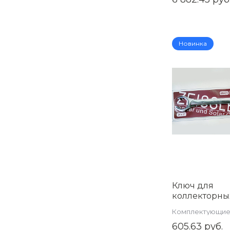
130
Новинка
Ключ для
коллекторны
фитингов 24/
Комплектующие
022427
коллекторной г
605.63 руб.