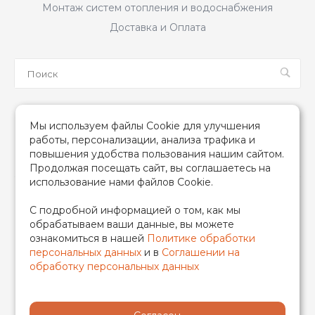
Монтаж систем отопления и водоснабжения
Доставка и Оплата
Мы в соцсетях
Мы используем файлы Cookie для улучшения
работы, персонализации, анализа трафика и
повышения удобства пользования нашим сайтом.
Продолжая посещать сайт, вы соглашаетесь на
использование нами файлов Cookie.
2026 © TIM (ТИМ) Инженерная сантехника, Все права
С подробной информацией о том, как мы
защищены
обрабатываем ваши данные, вы можете
ИП Гончаренко Надежда Николаевна
ознакомиться в нашей
Политике обработки
500708528433/319500700011740
персональных данных
и в
Соглашении на
обработку персональных данных