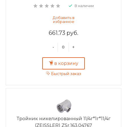
В наличии
661.73 руб.
-
+
в корзину
Быстрый заказ
Тройник никелированный 11/4г*1г*11/4г
(ZEISSLER) ZSr.163.04767