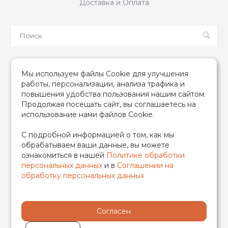
Доставка и Оплата
Мы в соцсетях
Мы используем файлы Cookie для улучшения
работы, персонализации, анализа трафика и
повышения удобства пользования нашим сайтом.
Продолжая посещать сайт, вы соглашаетесь на
использование нами файлов Cookie.
2026 © TIM (ТИМ) Инженерная сантехника, Все права
С подробной информацией о том, как мы
защищены
обрабатываем ваши данные, вы можете
ИП Гончаренко Надежда Николаевна
ознакомиться в нашей
Политике обработки
500708528433/319500700011740
персональных данных
и в
Соглашении на
обработку персональных данных
Согласен