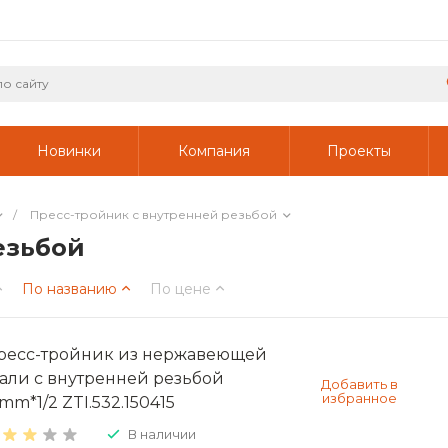
Новинки
Компания
Проекты
/
Пресс-тройник с внутренней резьбой
езьбой
По названию
По цене
ресс-тройник из нержавеющей
тали с внутренней резьбой
mm*1/2 ZTI.532.150415
В наличии