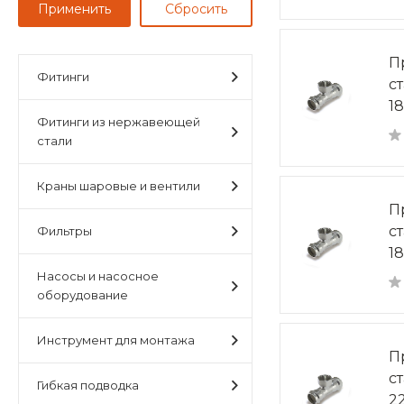
П
Фитинги
с
1
Фитинги из нержавеющей
стали
Краны шаровые и вентили
П
с
Фильтры
1
Насосы и насосное
оборудование
Инструмент для монтажа
П
с
Гибкая подводка
2