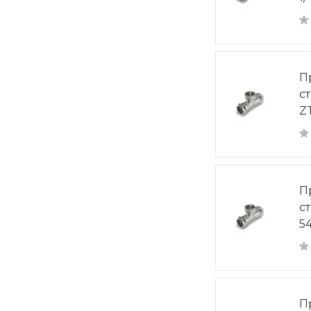
П
с
Z
П
с
5
П