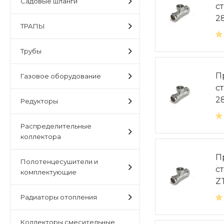
Садовые шланги
с
2
ТРАПЫ
Трубы
П
Газовое оборудование
с
2
Редукторы
Распределительные
коллектора
П
Полотенцесушители и
с
комплектующие
Z
Радиаторы отопления
Коллекторы,смесительные