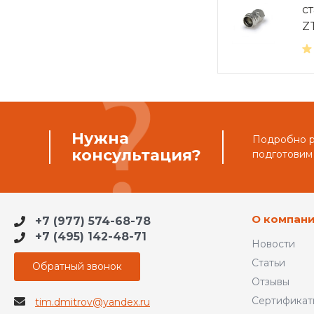
с
Z
Нужна
Подробно ра
консультация?
подготовим
О компан
+7 (977) 574-68-78
+7 (495) 142-48-71
Новости
Статьи
Обратный звонок
Отзывы
Сертификат
tim.dmitrov@yandex.ru