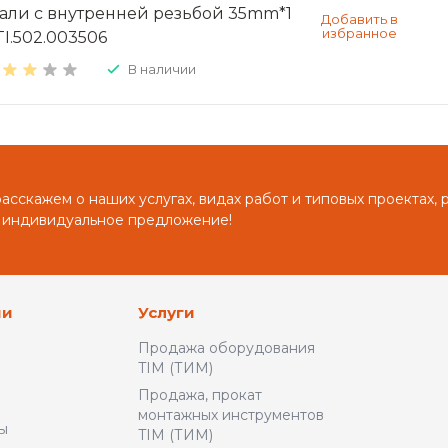
тали с внутренней резьбой 35mm*1
TI.502.003506
В наличии
сскажем о наших услугах, видах работ и типовых проектах, 
 индивидуальное предложение!
ии
Услуги
Продажа оборудования
TIM (ТИМ)
Продажа, прокат
монтажных инструментов
ы
TIM (ТИМ)