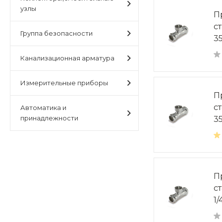
узлы
П
с
Группа безопасности
3
Канализационная арматура
Измерительные приборы
П
с
Автоматика и
принадлежности
3
П
с
1/