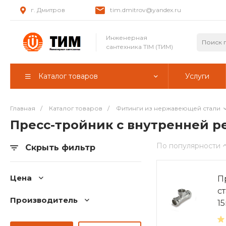
г. Дмитров
tim.dmitrov@yandex.ru
Инженерная
сантехника TIM (ТИМ)
Каталог товаров
Услуги
Главная
/
Каталог товаров
/
Фитинги из нержавеющей стали
Пресс-тройник с внутренней р
По популярности
Скрыть фильтр
Цена
П
с
Производитель
15