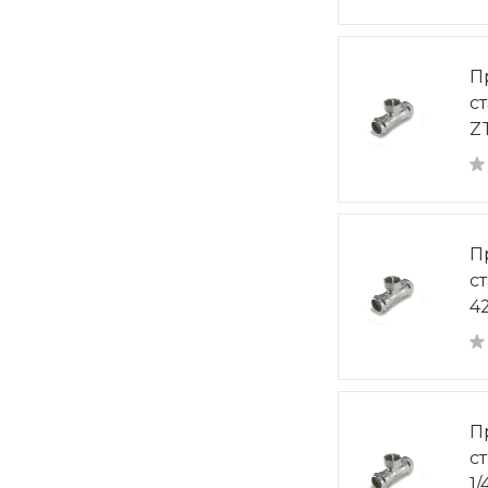
П
с
Z
П
с
4
П
с
1/