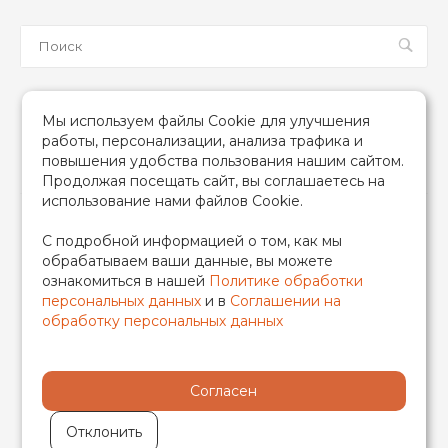
Мы в соцсетях
Мы используем файлы Cookie для улучшения
работы, персонализации, анализа трафика и
повышения удобства пользования нашим сайтом.
Продолжая посещать сайт, вы соглашаетесь на
использование нами файлов Cookie.
2026 © TIM (ТИМ) Инженерная сантехника, Все права
С подробной информацией о том, как мы
защищены
обрабатываем ваши данные, вы можете
ИП Гончаренко Надежда Николаевна
ознакомиться в нашей
Политике обработки
500708528433/319500700011740
персональных данных
и в
Соглашении на
обработку персональных данных
Согласен
Отклонить