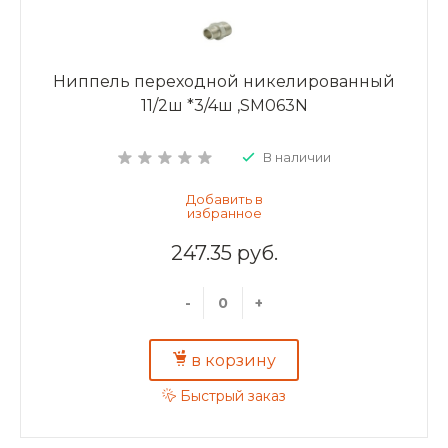
Ниппель переходной никелированный
11/2ш *3/4ш ,SM063N
В наличии
247.35 руб.
-
+
в корзину
Быстрый заказ