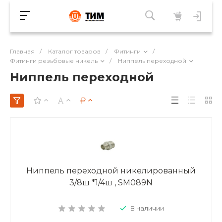
Главная
/
Каталог товаров
/
Фитинги
/
Фитинги резьбовые никель
/
Ниппель переходной
Ниппель переходной
Ниппель переходной никелированный
3/8ш *1/4ш , SM089N
В наличии