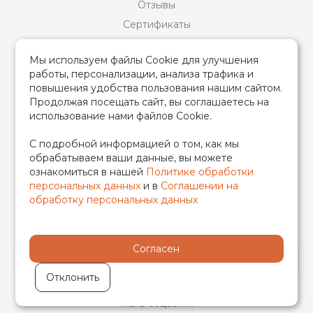
Отзывы
Сертификаты
Описание возврата
Мы используем файлы Cookie для улучшения
Пользовательское соглашение
работы, персонализации, анализа трафика и
Политика конфиденциальности
повышения удобства пользования нашим сайтом.
Продолжая посещать сайт, вы соглашаетесь на
Наши партнеры
использование нами файлов Cookie.
Услуги
С подробной информацией о том, как мы
Продажа оборудования TIM (ТИМ)
обрабатываем ваши данные, вы можете
ознакомиться в нашей
Политике обработки
Продажа, прокат монтажных инструментов TIM (ТИМ)
персональных данных
и в
Соглашении на
Монтаж систем отопления и водоснабжения
обработку персональных данных
Доставка и Оплата
Согласен
Отклонить
Мы в соцсетях