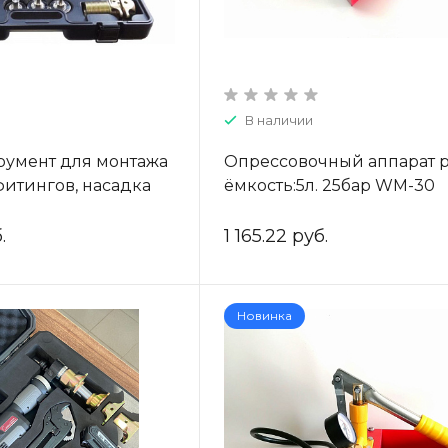
В наличии
румент для монтажа
Опрессовочный аппарат р
фитингов, насадка
ёмкость:5л. 25бар WM-30
для трубы: (16-
3.5,32-4.4) TIM
.
1 165.22 руб.
Новинка