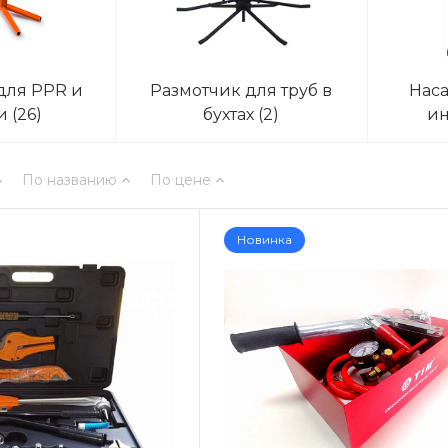
для PPR и
Размотчик для труб в
Наса
ки
(26)
бухтах
(2)
ин
По названию
По цене
Новинка