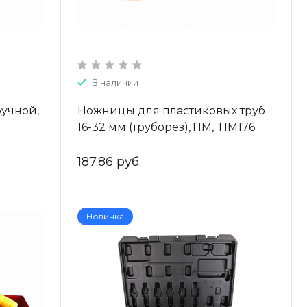
В наличии
учной,
Ножницы для пластиковых труб
16-32 мм (труборез),TIM, TIM176
187.86 руб.
Новинка