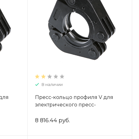
В наличии
для
Пресс-кольцо профиля V для
электрического пресс-
54
инструмента 42, ZTI.591VR.42
8 816.44 руб.