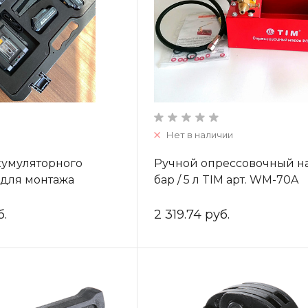
Нет в наличии
кумуляторного
Ручной опрессовочный на
 для монтажа
бар / 5 л TIM арт. WM-70A
итингов,(ZEISSLER)
632B
б.
2 319.74 руб.