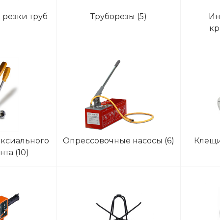
резки труб
Труборезы
(5)
Ин
)
кр
наполь
аксиального
Опрессовочные насосы
(6)
Клещи
ента
(10)