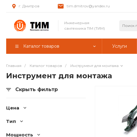
г. Дмитров
tim.dmitrov@yandex.ru
Инженерная
сантехника TIM (ТИМ)
Каталог товаров
Услуги
Главная
/
Каталог товаров
/
Инструмент для монтажа
Инструмент для монтажа
Скрыть фильтр
Цена
Тип
Мощность