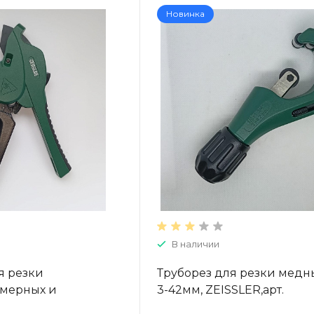
Новинка
В наличии
я резки
Труборез для резки медн
мерных и
3-42мм, ZEISSLER,арт.
руб 16-42мм,
ZSi.902.010342