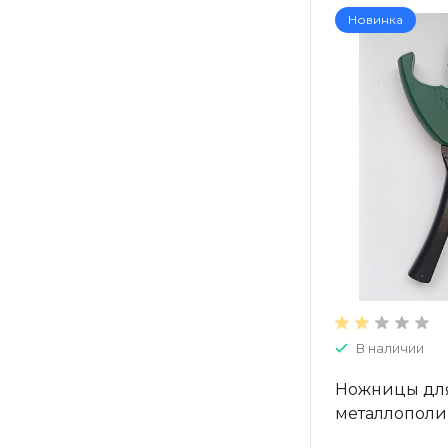
Новинка
В наличии
Ножницы дл
металлополи
полимерных т