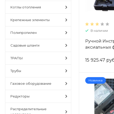
Котлы отопления
Крепежные элементы
В наличии
Полипропилен
Ручной Инст
Садовые шланги
аксиальных 
расширителя 
ТРАПЫ
2.2,20-2.8,25-
15 925.47 руб
FT1241A-18
Трубы
Новинка
Газовое оборудование
Редукторы
Распределительные