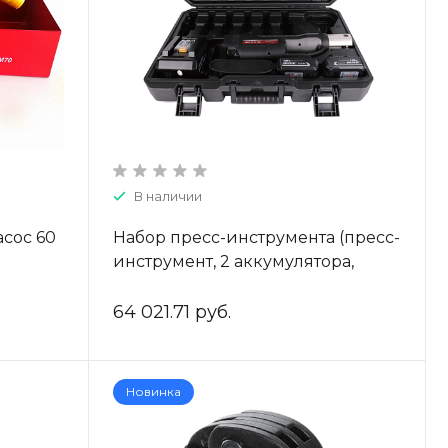
В наличии
сос 60
Набор пресс-инструмента (пресс-
инструмент, 2 аккумулятора,
зарядное устройство) ZEISSLER
ZTI.1551.UCB
64 021.71 руб.
Новинка