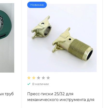
Новинка
В наличии
ых труб
Пресс-тиски 25/32 для
механического инструмента для
труб из сшитого полиэтилена N-