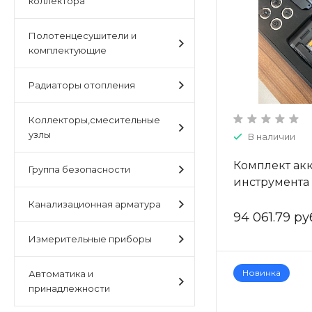
коллектора
Полотенцесушители и
комплектующие
Радиаторы отопления
Коллекторы,смесительные
узлы
В наличии
Комплект ак
Группа безопасности
инструмента
аксиальных ф
Канализационная арматура
арт. ZSt.910.1
94 061.79 ру
Измерительные приборы
Новинка
Автоматика и
принадлежности