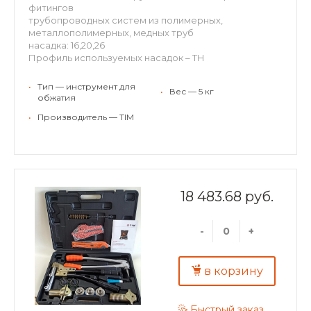
фитингов
трубопроводных систем из полимерных,
металлополимерных, медных труб
насадка: 16,20,26
Профиль используемых насадок – ТН
•
Тип — инструмент для
•
Вес — 5 кг
обжатия
•
Производитель — TIM
18 483.68 руб.
-
+
в корзину
Быстрый заказ