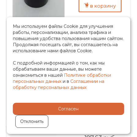
в корзину
Быстрый заказ
Мы используем файлы Cookie для улучшения
работы, персонализации, анализа трафика и
повышения удобства пользования нашим сайтом.
Продолжая посещать сайт, вы соглашаетесь на
использование нами файлов Cookie.
Насадка для сварки труб полипропилена
размер 50 мм, WM-S50
С подробной информацией о том, как мы
обрабатываем ваши данные, вы можете
В наличии
ознакомиться в нашей
Политике обработки
персональных данных
и в
Соглашении на
Насадка для паяльника для труб и фитингов ППР
обработку персональных данных
покрытие: тефлоновое, размер: 50мм
•
Производитель — TIM
Согласен
Отклонить