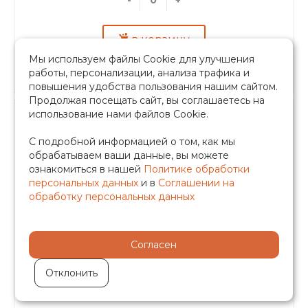
в корзину
Мы используем файлы Cookie для улучшения
Быстрый заказ
работы, персонализации, анализа трафика и
повышения удобства пользования нашим сайтом.
Продолжая посещать сайт, вы соглашаетесь на
использование нами файлов Cookie.
С подробной информацией о том, как мы
обрабатываем ваши данные, вы можете
ознакомиться в нашей
Политике обработки
Насадка для сварки труб полипропилена
персональных данных
и в
Соглашении на
размер 20 мм, WM-S20
обработку персональных данных
В наличии
Согласен
Отклонить
82.88 руб.